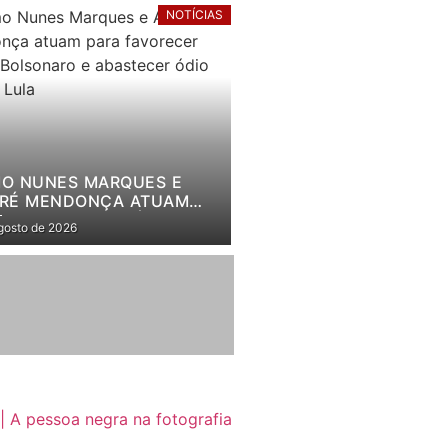
NOTÍCIAS
 ABAFA CRIAÇÃO DE 1 MILHÃO DE EMPREGOS
O NUNES MARQUES E
RÉ MENDONÇA ATUAM
A FAVORECER FLÁVIO
gosto de 2026
SONARO E ABASTECER
O CONTRA LULA
| A pessoa negra na fotografia