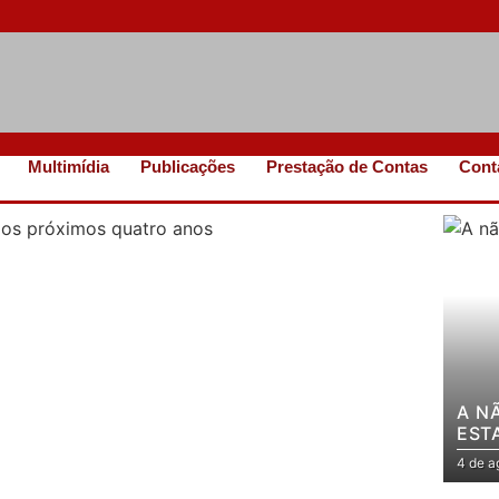
Multimídia
Publicações
Prestação de Contas
Cont
A N
EST
4 de a