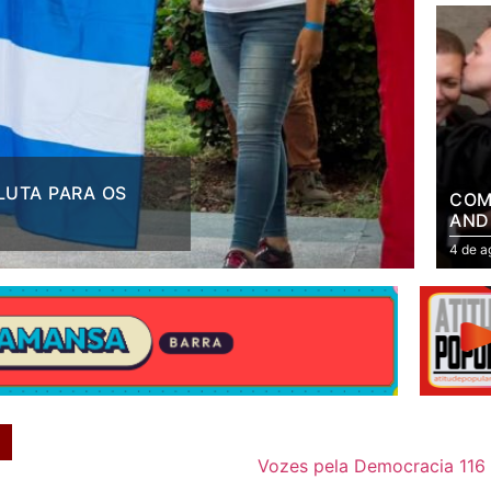
LUTA PARA OS
MÍDIA
COM
AND
PAR
4 de a
BOL
ÓDI
Vozes pela Democracia 116 