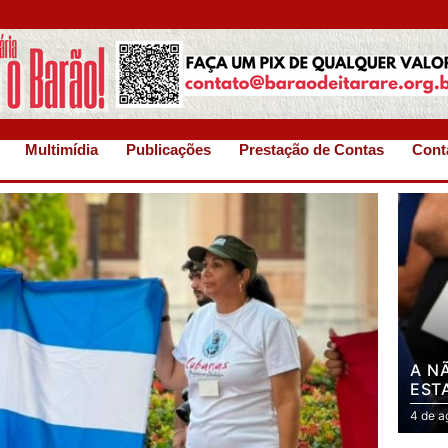
Multimídia
Publicações
Prestação de Contas
Cont
A N
EST
4 de a