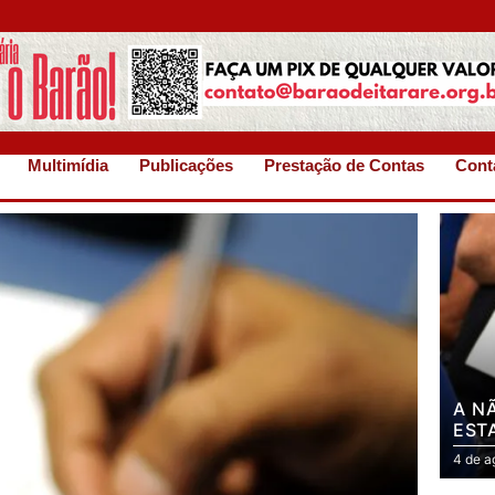
Multimídia
Publicações
Prestação de Contas
Cont
A N
EST
4 de a