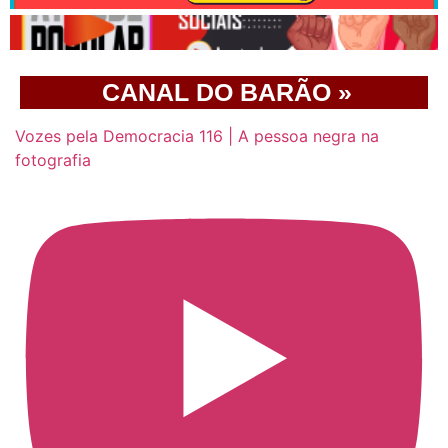
CANAL DO BARÃO »
Vozes pela Democracia 116 | A pessoa negra na
fotografia