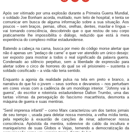
Após ser vitimado por uma explosão durante a Primeira Guerra Mundial,
o soldado Joe Bonham acorda, mutilado, num leito de hospital, e tenta se
comunicar em busca de alguma informação sobre a sua situação. Aos
poucos – sem braços, pernas, olhos, orelhas, dentes, maxilar e língua –
vai tomando consciência, descobrindo que o que restou de seu corpo
praticamente lhe impossibilita o diálogo, reduzido que está à mera
experiência do complexo militar estadunidense.
Batendo a cabeça na cama, busca por meio do código morse alertar que
não é apenas um “pedaço de carne” e quer ver atendido um único desejo:
ser exposto para mostrar a todos o real significado da palavra guerra.
Condenado ao silêncio perpétuo, sem a liberdade de expressão para
alertar sobre o circo de horrores do qual se vê prisioneiro – sustenta o
soldado coisificado – a vida não teria sentido.
Enquanto a agonia da realidade pulsa na tela em preto e branco, a
narrativa do que foi o jovem – seus sonhos e devaneios – nos perturbam
em cores vivas com a cadência de um monólogo interior. “Johnny vai à
guerra”, do escritor e roteirista estadunidense Dalton Trumbo, uma das
tantas vítimas da perseguição do fascismo macarthista, desmonta a
máquina de guerra e suas mentiras.
“Senil imprensa infantil” – como Marx caracterizou um dos tantos jornais
de seu tempo -, usada para deletar nossa memória, a velha mídia tenta,
pela repetição à exaustão de canções de ninar, adormecer nossa
consciência. Apóstola da mentira, sobrevive do caldo da incultura e
maniqueísmo de suas Globos e Vejas, temendo a democratização da