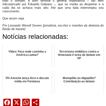
todo o sempre, é bom lembrar o general imperialista – tão bem
ridicularizado por Eduardo Galeano
–
, que se media ao despertar e a
cada dia se achava mais alto. Até que uma bala interrompeu seu
crescimento.
Que assim seja.
Por Leonardo Wexell Severo (jornalista, escritor e membro da diretoria do
Barão de Itararé)
Notícias relacionadas:
Vídeo: Para onde caminha a
Terrorismo midiático contra a
América Latina?
Venezuela é tema de debate em
SP
PH Amorim lança livro e discute
Monopólio ou oligopólio?
mídia em Fortaleza
Contribuição ao debate
Facebook
X
WhatsApp
Share