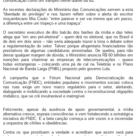
comunicação como um vampiro treme diante da luz.
As recentes declarações do Ministério das Comunicações servem a esta
“liberdade do privilégio” e nos fazem refletir sobre o alerta do escritor
moçambicano Mia Couto: “entre parecer e ser vai menos que um passo,
a diferença entre um tropeço e uma trapaça”.
O secretário executivo de dito balcão dos barões da mídia e das teles
alega que “em ano pré-eleitoral” – quem dirá no eleitoral, que no Brasil é
de dois em dois anos – não seria adequado trazer à tona o debate sobre
a regulamentação do setor. Talvez porque afugentaria financiadores tão
prestativos de algumas candidaturas amestradas. De quebra, para não
deixar qualquer margem de dúvida, o Ministério anuncia R$ 60 bilhões em
isenções para vitaminar as empresas de telecomunicações – quase
todas estrangeiras – colocando uma pá de cal na Telebrás e no Plano
Nacional de Banda Larga (PNBL) proposto pelo governo Lula.
A campanha que o Fórum Nacional pela Democratização da
Comunicação (FNDC), entidades populares e movimentos sociais coloca
nas ruas exige um novo marco regulatório para o setor, alertando,
dialogando e mobilizando a sociedade contra o inconstitucional oligopólio
midiático, que se crê invulnerável e inatingível.
Felizmente, apesar da ausência de apoio governamental, a mídia
alternativa cresce, espraia consciências e vem fortalecendo a estratégica
iniciativa do FNDC. E a bela canção começa a unir vozes e a incomodar
a orquestra de cifrões e obediências.
Contra os que prostituem a verdade e acreditam que assim será para