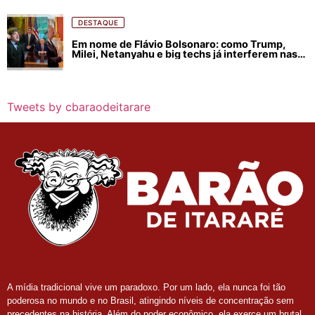
DESTAQUE
Em nome de Flávio Bolsonaro: como Trump,
Milei, Netanyahu e big techs já interferem nas
eleições no Brasil
Tweets by cbaraodeitarare
A mídia tradicional vive um paradoxo. Por um lado, ela nunca foi tão
poderosa no mundo e no Brasil, atingindo níveis de concentração sem
precedentes na história. Além do poder econômico, ela exerce um brutal