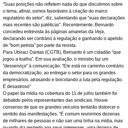
“Suas posições não refletem nada do que discutimos sobre
o tema, afinal, somos favoráveis à criação do marco
regulatório do setor”, diz, salientando que “suas declarações
mais recentes são patéticas”. Recentemente, Bernardo
concedeu entrevista às páginas amarelas da
Veja
,
declarando ser contrário à regulação e ganhando o apelido
de “bom petista” por parte da revista.
Para Ubiraci Dantas (CGTB), Bernardo é um cidadão “que
jogou a toalha”. Em sua avaliação, o ministro faz um
“desserviço” à comunicação: “Ele está no caminho contrário
da democratização, ao entregar o setor para os grandes
empresários, atrasando e boicotando a luta pela regulação.
É desastroso”
O papel da mídia na cobertura do 11 de julho também foi
debatido pelos representantes das sindicais. Houve
consenso de que os grandes veículos tentarão distorcer o
sentido das manifestações. “É comum reunirmos dezenas
de milhares de pessoas e não sair uma linha na mídia, mas
quando diz respeito aos seus interesses, uma dezena de