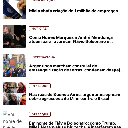
COMUNICAÇÃO
Mídia abafa criação de 1 milhão de empregos
NOTÍCIAS
Como Nunes Marques e André Mendonça
atuam para favorecer Flávio Bolsonaro e
abastecer ódio contra Lula
INTERNACIONAL
Argentinos marcham contra lei de
estrangeirização de terras, condenam despejos
e incêndios florestais
DESTAQUE
Nas ruas de Buenos Aires, argentinos opinam
sobre agressões de Milei contra o Brasil
DESTAQUE
Em nome de Flávio Bolsonaro: como Trump,
Milei, Netanyahu e big techs já interferem nas