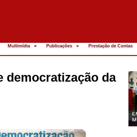
Multimídia
Publicações
Prestação de Contas
e democratização da
E
M
P
P