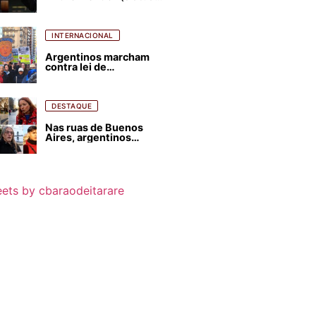
para favorecer Flávio
Bolsonaro e abastecer
ódio contra Lula
INTERNACIONAL
Argentinos marcham
contra lei de
estrangeirização de
terras, condenam
despejos e incêndios
florestais
DESTAQUE
Nas ruas de Buenos
Aires, argentinos
opinam sobre
agressões de Milei
contra o Brasil
ets by cbaraodeitarare