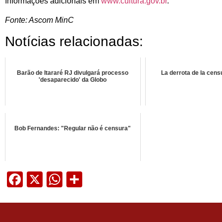
Informações adicionais em
www.cultura.gov.br
.
Fonte: Ascom MinC
Notícias relacionadas:
Barão de Itararé RJ divulgará processo
La derrota de la cens
'desaparecido' da Globo
Bob Fernandes: "Regular não é censura"
Facebook
X
WhatsApp
Share