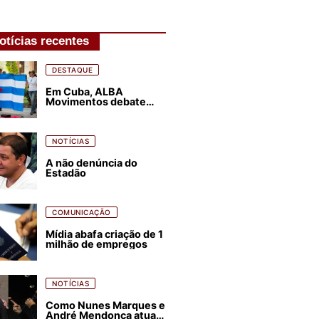
otícias recentes
DESTAQUE
Em Cuba, ALBA
Movimentos debate
plano de luta para os
próximos quatro anos
NOTÍCIAS
A não denúncia do
Estadão
COMUNICAÇÃO
Mídia abafa criação de 1
milhão de empregos
NOTÍCIAS
Como Nunes Marques e
André Mendonça atuam