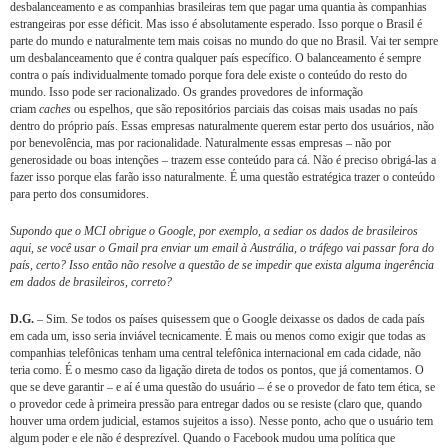
desbalanceamento e as companhias brasileiras tem que pagar uma quantia às companhias
estrangeiras por esse déficit. Mas isso é absolutamente esperado. Isso porque o Brasil é
parte do mundo e naturalmente tem mais coisas no mundo do que no Brasil. Vai ter sempre
um desbalanceamento que é contra qualquer país específico. O balanceamento é sempre
contra o país individualmente tomado porque fora dele existe o conteúdo do resto do
mundo. Isso pode ser racionalizado. Os grandes provedores de informação
criam
caches
ou espelhos, que são repositórios parciais das coisas mais usadas no país
dentro do próprio país. Essas empresas naturalmente querem estar perto dos usuários, não
por benevolência, mas por racionalidade. Naturalmente essas empresas – não por
generosidade ou boas intenções – trazem esse conteúdo para cá. Não é preciso obrigá-las a
fazer isso porque elas farão isso naturalmente. É uma questão estratégica trazer o conteúdo
para perto dos consumidores.
Supondo que o MCI obrigue o Google, por exemplo, a sediar os dados de brasileiros
aqui, se você usar o Gmail pra enviar um email à Austrália, o tráfego vai passar fora do
país, certo? Isso então não resolve a questão de se impedir que exista alguma ingerência
em dados de brasileiros, correto?
D.G.
– Sim. Se todos os países quisessem que o Google deixasse os dados de cada país
em cada um, isso seria inviável tecnicamente. É mais ou menos como exigir que todas as
companhias telefônicas tenham uma central telefônica internacional em cada cidade, não
teria como. É o mesmo caso da ligação direta de todos os pontos, que já comentamos. O
que se deve garantir – e aí é uma questão do usuário – é se o provedor de fato tem ética, se
o provedor cede à primeira pressão para entregar dados ou se resiste (claro que, quando
houver uma ordem judicial, estamos sujeitos a isso). Nesse ponto, acho que o usuário tem
algum poder e ele não é desprezível. Quando o Facebook mudou uma política que