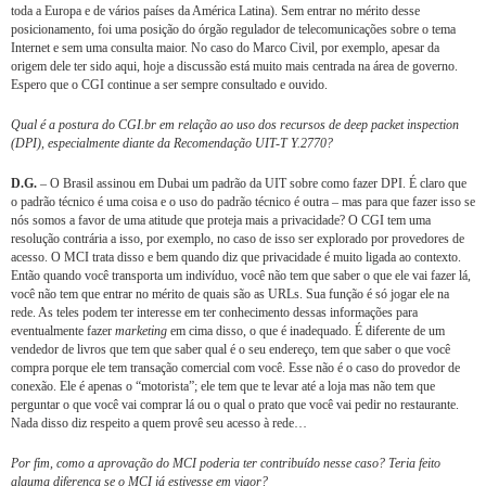
toda a Europa e de vários países da América Latina). Sem entrar no mérito desse
posicionamento, foi uma posição do órgão regulador de telecomunicações sobre o tema
Internet e sem uma consulta maior. No caso do Marco Civil, por exemplo, apesar da
origem dele ter sido aqui, hoje a discussão está muito mais centrada na área de governo.
Espero que o CGI continue a ser sempre consultado e ouvido.
Qual é a postura do CGI.br em relação ao uso dos recursos de deep packet inspection
(DPI), especialmente diante da Recomendação UIT-T Y.2770?
D.G.
– O Brasil assinou em Dubai um padrão da UIT sobre como fazer DPI. É claro que
o padrão técnico é uma coisa e o uso do padrão técnico é outra – mas para que fazer isso se
nós somos a favor de uma atitude que proteja mais a privacidade? O CGI tem uma
resolução contrária a isso, por exemplo, no caso de isso ser explorado por provedores de
acesso. O MCI trata disso e bem quando diz que privacidade é muito ligada ao contexto.
Então quando você transporta um indivíduo, você não tem que saber o que ele vai fazer lá,
você não tem que entrar no mérito de quais são as URLs. Sua função é só jogar ele na
rede. As teles podem ter interesse em ter conhecimento dessas informações para
eventualmente fazer
marketing
em cima disso, o que é inadequado. É diferente de um
vendedor de livros que tem que saber qual é o seu endereço, tem que saber o que você
compra porque ele tem transação comercial com você. Esse não é o caso do provedor de
conexão. Ele é apenas o “motorista”; ele tem que te levar até a loja mas não tem que
perguntar o que você vai comprar lá ou o qual o prato que você vai pedir no restaurante.
Nada disso diz respeito a quem provê seu acesso à rede…
Por fim, como a aprovação do MCI poderia ter contribuído nesse caso? Teria feito
alguma diferença se o MCI já estivesse em vigor?