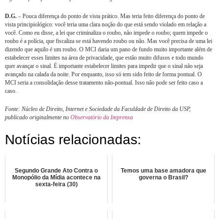
D.G.
– Pouca diferença do ponto de vista prático. Mas teria feito diferença do ponto de
vista principiológico: você teria uma clara noção do que está sendo violado em relação a
você. Como eu disse, a lei que criminaliza o roubo, não impede o roubo; quem impede o
roubo é a polícia, que fiscaliza se está havendo roubo ou não. Mas você precisa de uma lei
dizendo que aquilo é um roubo. O MCI daria um pano de fundo muito importante além de
estabelecer esses limites na área de privacidade, que estão muito difusos e todo mundo
quer avançar o sinal. É importante estabelecer limites para impedir que o sinal não seja
avançado na calada da noite. Por enquanto, isso só tem sido feito de forma pontual. O
MCI seria a consolidação desse tratamento não-pontual. Isso não pode ser feito caso a
caso.
Fonte: Núcleo de Direito, Internet e Sociedade da Faculdade de Direito da USP,
publicado originalmente no
Observatório da Imprensa
Notícias relacionadas:
Segundo Grande Ato Contra o
Temos uma base amadora que
Monopólio da Mídia acontece na
governa o Brasil?
sexta-feira (30)