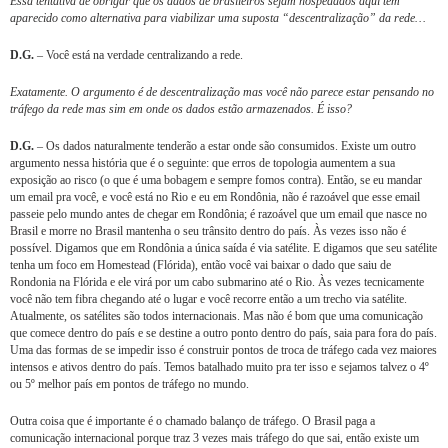
Essa tentativa de obrigar que os dados de brasileiros sejam hospedados aqui tem
aparecido como alternativa para viabilizar uma suposta “descentralização” da rede…
D.G.
– Você está na verdade centralizando a rede.
Exatamente. O argumento é de descentralização mas você não parece estar pensando no
tráfego da rede mas sim em onde os dados estão armazenados. É isso?
D.G.
– Os dados naturalmente tenderão a estar onde são consumidos. Existe um outro
argumento nessa história que é o seguinte: que erros de topologia aumentem a sua
exposição ao risco (o que é uma bobagem e sempre fomos contra). Então, se eu mandar
um email pra você, e você está no Rio e eu em Rondônia, não é razoável que esse email
passeie pelo mundo antes de chegar em Rondônia; é razoável que um email que nasce no
Brasil e morre no Brasil mantenha o seu trânsito dentro do país. Às vezes isso não é
possível. Digamos que em Rondônia a única saída é via satélite. E digamos que seu satélite
tenha um foco em Homestead (Flórida), então você vai baixar o dado que saiu de
Rondonia na Flórida e ele virá por um cabo submarino até o Rio. Às vezes tecnicamente
você não tem fibra chegando até o lugar e você recorre então a um trecho via satélite.
Atualmente, os satélites são todos internacionais. Mas não é bom que uma comunicação
que comece dentro do país e se destine a outro ponto dentro do país, saia para fora do país.
Uma das formas de se impedir isso é construir pontos de troca de tráfego cada vez maiores
intensos e ativos dentro do país. Temos batalhado muito pra ter isso e sejamos talvez o 4º
ou 5º melhor país em pontos de tráfego no mundo.
Outra coisa que é importante é o chamado balanço de tráfego. O Brasil paga a
comunicação internacional porque traz 3 vezes mais tráfego do que sai, então existe um