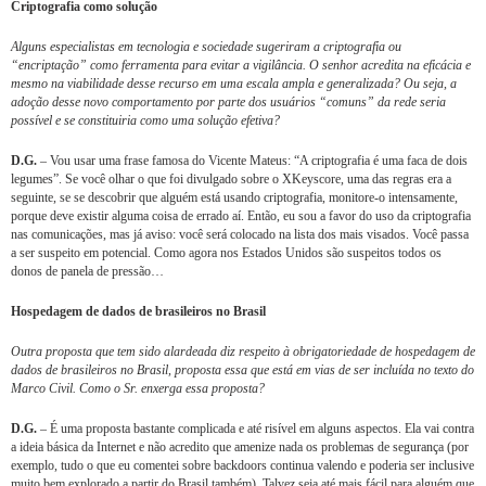
Criptografia como solução
Alguns especialistas em tecnologia e sociedade sugeriram a criptografia ou
“encriptação” como ferramenta para evitar a vigilância. O senhor acredita na eficácia e
mesmo na viabilidade desse recurso em uma escala ampla e generalizada? Ou seja, a
adoção desse novo comportamento por parte dos usuários “comuns” da rede seria
possível e se constituiria como uma solução efetiva?
D.G.
– Vou usar uma frase famosa do Vicente Mateus: “A criptografia é uma faca de dois
legumes”. Se você olhar o que foi divulgado sobre o XKeyscore, uma das regras era a
seguinte, se se descobrir que alguém está usando criptografia, monitore-o intensamente,
porque deve existir alguma coisa de errado aí. Então, eu sou a favor do uso da criptografia
nas comunicações, mas já aviso: você será colocado na lista dos mais visados. Você passa
a ser suspeito em potencial. Como agora nos Estados Unidos são suspeitos todos os
donos de panela de pressão…
Hospedagem de dados de brasileiros no Brasil
Outra proposta que tem sido alardeada diz respeito à obrigatoriedade de hospedagem de
dados de brasileiros no Brasil, proposta essa que está em vias de ser incluída no texto do
Marco Civil. Como o Sr. enxerga essa proposta?
D.G.
– É uma proposta bastante complicada e até risível em alguns aspectos. Ela vai contra
a ideia básica da Internet e não acredito que amenize nada os problemas de segurança (por
exemplo, tudo o que eu comentei sobre backdoors continua valendo e poderia ser inclusive
muito bem explorado a partir do Brasil também). Talvez seja até mais fácil para alguém que