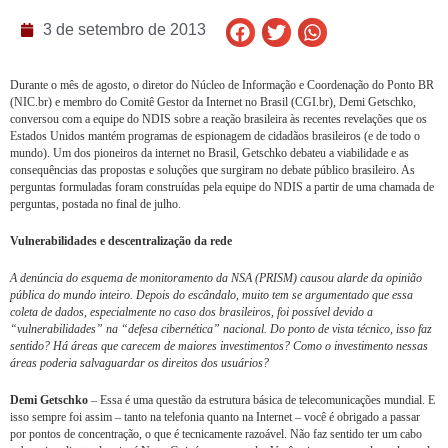
3 de setembro de 2013
Durante o mês de agosto, o diretor do Núcleo de Informação e Coordenação do Ponto BR
(NIC.br) e membro do Comitê Gestor da Internet no Brasil (CGI.br), Demi Getschko,
conversou com a equipe do NDIS sobre a reação brasileira às recentes revelações que os
Estados Unidos mantém programas de espionagem de cidadãos brasileiros (e de todo o
mundo). Um dos pioneiros da internet no Brasil, Getschko debateu a viabilidade e as
consequências das propostas e soluções que surgiram no debate público brasileiro. As
perguntas formuladas foram construídas pela equipe do NDIS a partir de uma chamada de
perguntas, postada no final de julho.
Vulnerabilidades e descentralização da rede
A denúncia do esquema de monitoramento da NSA (PRISM) causou alarde da opinião
pública do mundo inteiro. Depois do escândalo, muito tem se argumentado que essa
coleta de dados, especialmente no caso dos brasileiros, foi possível devido a
“vulnerabilidades” na “defesa cibernética” nacional. Do ponto de vista técnico, isso faz
sentido? Há áreas que carecem de maiores investimentos? Como o investimento nessas
áreas poderia salvaguardar os direitos dos usuários?
Demi Getschko
– Essa é uma questão da estrutura básica de telecomunicações mundial. E
isso sempre foi assim – tanto na telefonia quanto na Internet – você é obrigado a passar
por pontos de concentração, o que é tecnicamente razoável. Não faz sentido ter um cabo