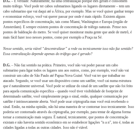
D.G.
– É verdade. Naturalmente, há uma centralização porque eles geram e consomem
muito tráfego. Você pode ter cabos submarinos ligando os lugares diretamente – tem um
cabo submarino que vai daqui até a África, por exemplo. Mas se você quiser ganhar tempo
e economizar esforço, você vai querer passar por onde é mais rápido. Existem alguns
pontos específicos de concentração, tais como Miami, Washington e Europa (região de
Amsterdam). E sempre existem pontos de concentração de tráfego naturais. Pense nos
pontos de baldeação do metro. Se você quiser monitorar muita gente que ande de metrô, é
mais fácil fazer isso nesses pontos, como por exemplo a Praça na Sé.
Nesse sentido, seria viável “descentralizar” a rede ou tecnicamente isso não faz sentido?
Essa centralização depende apenas do tráfego que é gerado?
D.G.
– Não faz sentido na prática. Primeiro, você não vai poder passar um cabo
submarino para ligar todos os lugares uns aos outros, como, por exemplo, você não vai
construir um cabo de São Paulo até Papua Nova Guiné. Você vai ter que trabalhar no
atacado. Segundo, se você usar um dispositivo como um satélite, você cai numa estrutura
que é naturalmente universal. Você pode se utilizar do sinal de um satélite que não foi feito
para aquela comunicação específica – quando você tiver visibilidade de footprint de
determinado satélite, você simplesmente pega o sinal, então, qualquer comunicação por
satélite é intrinsecamente aberta. Você pode usar criptografia mas você está recebendo o
sinal. Então, na minha opinião, não há uma maneira de se contornar isso tecnicamente. Isso
poderia ser contornado através da criptografia, por exemplo, para tentar de alguma forma
tornar a comunicação mais segura. É natural, tecnicamente, que pontos de concentração
existam e não haveria sentido econômico em se estabelecer ligações “n a n”, isto é, todas as
cidades ligadas a todas as outras cidades. Isso não é viável.