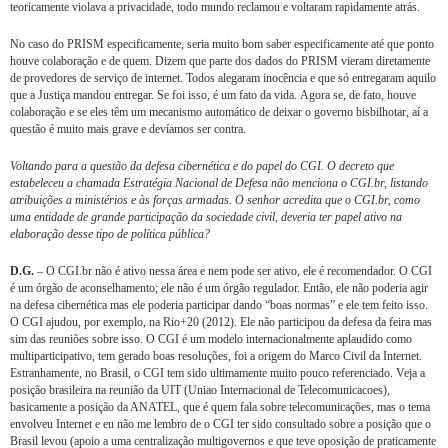
teoricamente violava a privacidade, todo mundo reclamou e voltaram rapidamente atrás.
No caso do PRISM especificamente, seria muito bom saber especificamente até que ponto
houve colaboração e de quem. Dizem que parte dos dados do PRISM vieram diretamente
de provedores de serviço de internet. Todos alegaram inocência e que só entregaram aquilo
que a Justiça mandou entregar. Se foi isso, é um fato da vida. Agora se, de fato, houve
colaboração e se eles têm um mecanismo automático de deixar o governo bisbilhotar, aí a
questão é muito mais grave e devíamos ser contra.
Voltando para a questão da defesa cibernética e do papel do CGI. O decreto que
estabeleceu a chamada Estratégia Nacional de Defesa não menciona o CGI.br, listando
atribuições a ministérios e às forças armadas. O senhor acredita que o CGI.br, como
uma entidade de grande participação da sociedade civil, deveria ter papel ativo na
elaboração desse tipo de política pública?
D.G.
– O CGI.br não é ativo nessa área e nem pode ser ativo, ele é recomendador. O CGI
é um órgão de aconselhamento; ele não é um órgão regulador. Então, ele não poderia agir
na defesa cibernética mas ele poderia participar dando “boas normas” e ele tem feito isso.
O CGI ajudou, por exemplo, na Rio+20 (2012). Ele não participou da defesa da feira mas
sim das reuniões sobre isso. O CGI é um modelo internacionalmente aplaudido como
multiparticipativo, tem gerado boas resoluções, foi a origem do Marco Civil da Internet.
Estranhamente, no Brasil, o CGI tem sido ultimamente muito pouco referenciado. Veja a
posição brasileira na reunião da UIT (Uniao Internacional de Telecomunicacoes),
basicamente a posição da ANATEL, que é quem fala sobre telecomunicações, mas o tema
envolveu Internet e eu não me lembro de o CGI ter sido consultado sobre a posição que o
Brasil levou (apoio a uma centralização multigovernos e que teve oposição de praticamente