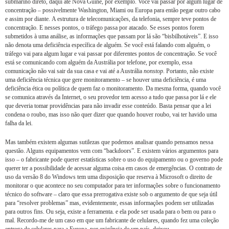
submarino direto, daqui até Nova Guiné, por exemplo. Você vai passar por algum lugar de
concentração – possivelmente Washington, Miami ou Europa para então pegar outro cabo
e assim por diante. A estrutura de telecomunicações, da telefonia, sempre teve pontos de
concentração. E nesses pontos, o tráfego passa por atacado. Se esses pontos forem
submetidos à uma análise, as informações que passam por lá são “bisbilhotáveis”. E isso
não denota uma deficiência específica de alguém. Se você está falando com alguém, o
tráfego vai para algum lugar e vai passar por diferentes pontos de concentração. Se você
está se comunicando com alguém da Austrália por telefone, por exemplo, essa
comunicação não vai sair da sua casa e vai até a Austrália
nonstop
. Portanto, não existe
uma deficiência técnica que gere monitoramento – se houver uma deficiência, é uma
deficiência ética ou política de quem faz o monitoramento. Da mesma forma, quando você
se comunica através da Internet, o seu provedor tem acesso a tudo que passa por lá e ele
que deveria tomar providências para não invadir esse conteúdo. Basta pensar que a lei
condena o roubo, mas isso não quer dizer que quando houver roubo, vai ter havido uma
falha da lei.
Mas também existem algumas sutilezas que podemos analisar quando pensamos nessa
questão. Alguns equipamentos vem com “backdoors”. E existem vários argumentos para
isso – o fabricante pode querer estatísticas sobre o uso do equipamento ou o governo pode
querer ter a possibilidade de acessar alguma coisa em casos de emergências. O contrato de
uso da versão 8 do Windows tem uma disposição que reserva à Microsoft o direito de
monitorar o que acontece no seu computador para ter informações sobre o funcionamento
técnico do software – claro que essa prerrogativa existe sob o argumento de que seja útil
para “resolver problemas” mas, evidentemente, essas informações podem ser utilizadas
para outros fins. Ou seja, existe a ferramenta. e ela pode ser usada para o bem ou para o
mal. Recordo-me de um caso em que um fabricante de celulares, quando fez uma coleção