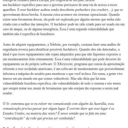
entrega de celulares para a Europa, por exigência de um país, deixou
um
backdoor
específico para caso o governo precisasse de uma via de acesso a esses
aparelhos. E esse
backdoor
acabou sendo descoberto por
hackers (
ou
crackers…)
, que se
aproveitaram dessa brecha. A mesma coisa acontece em sistemas operacionais. Quando
existe uma ferramenta dessas, ela pode ser explorada por alguém mesmo que tenha sido
criada com a melhor das intenções. O
backdoor
pode ter sido criado para ser usado em um
caso de ataque, ou de alguma emergência. Essa é uma segunda vulnerabilidade que
também não é específica de brasileiros.
Antes de adquirir equipamentos, a Telebrás, por exemplo, costuma fazer uma análise de
engenharia reversa para identificar possíveis
backdoors.
Quando eles são detectados, o
ideal é que esses equipamentos não sejam adquiridos para que não fiquemos expostos a
um monitoramento feito remotamente. Essa é uma vulnerabilidade que pode decorrer do
equipamento ou do próprio software. O XKeyscore, programa que consta da apresentação
referente a esse escândalo americano, é um software de monitoramento que provavelmente
infectava a máquina do usuário para monitorar o que você teclava. Em suma, a gente vive
imerso em um mundo em que somos vulneráveis. Mas não diria que há uma
vulnerabilidade brasileira especifica; são vulnerabilidades de todo o sistema e nós temos
que sempre tentar nos munir de ferramentas que não estejam tão expostas a serem mal
usadas.
O Sr. comentou que se eu estiver me comunicando com alguém da Austrália, essa
comunicação precisa passar por algum lugar. É correto dizer que esse lugar é os
Estados Unidos, na maioria das vezes? É nesse sentido que se fala em uma
“centralização” da rede que precisa ser combatida?