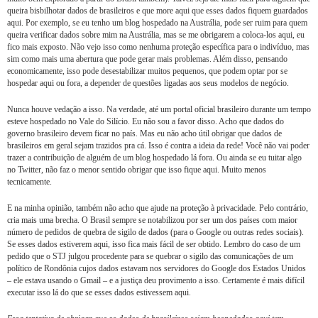
queira bisbilhotar dados de brasileiros e que more aqui que esses dados fiquem guardados
aqui. Por exemplo, se eu tenho um blog hospedado na Austrália, pode ser ruim para quem
queira verificar dados sobre mim na Austrália, mas se me obrigarem a coloca-los aqui, eu
fico mais exposto. Não vejo isso como nenhuma proteção específica para o indivíduo, mas
sim como mais uma abertura que pode gerar mais problemas. Além disso, pensando
economicamente, isso pode desestabilizar muitos pequenos, que podem optar por se
hospedar aqui ou fora, a depender de questões ligadas aos seus modelos de negócio.
Nunca houve vedação a isso. Na verdade, até um portal oficial brasileiro durante um tempo
esteve hospedado no Vale do Silício. Eu não sou a favor disso. Acho que dados do
governo brasileiro devem ficar no país. Mas eu não acho útil obrigar que dados de
brasileiros em geral sejam trazidos pra cá. Isso é contra a ideia da rede! Você não vai poder
trazer a contribuição de alguém de um blog hospedado lá fora. Ou ainda se eu tuitar algo
no Twitter, não faz o menor sentido obrigar que isso fique aqui. Muito menos
tecnicamente.
E na minha opinião, também não acho que ajude na proteção à privacidade. Pelo contrário,
cria mais uma brecha. O Brasil sempre se notabilizou por ser um dos países com maior
número de pedidos de quebra de sigilo de dados (para o Google ou outras redes sociais).
Se esses dados estiverem aqui, isso fica mais fácil de ser obtido. Lembro do caso de um
pedido que o STJ julgou procedente para se quebrar o sigilo das comunicações de um
político de Rondônia cujos dados estavam nos servidores do Google dos Estados Unidos
– ele estava usando o Gmail – e a justiça deu provimento a isso. Certamente é mais difícil
executar isso lá do que se esses dados estivessem aqui.