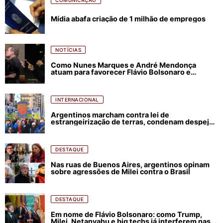
COMUNICAÇÃO
Mídia abafa criação de 1 milhão de empregos
NOTÍCIAS
Como Nunes Marques e André Mendonça
atuam para favorecer Flávio Bolsonaro e
abastecer ódio contra Lula
INTERNACIONAL
Argentinos marcham contra lei de
estrangeirização de terras, condenam despejos
e incêndios florestais
DESTAQUE
Nas ruas de Buenos Aires, argentinos opinam
sobre agressões de Milei contra o Brasil
DESTAQUE
Em nome de Flávio Bolsonaro: como Trump,
Milei, Netanyahu e big techs já interferem nas