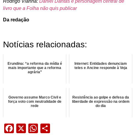
Rodrigo Vianna:
Daniel Dantas é personagem central de
livro que a Folha não quis publicar
Da redação
Notícias relacionadas:
Erundina: “a reforma da mídia é
Internet: Entidades denunciam
mais importante que a reforma
teles e Ancine responde à Veja
agrária”
Governo assume Marco Civil e
Resistência ao golpe e defesa da
força voto com neutralidade de
liberdade de expressão na ordem
rede
do dia
Facebook
X
WhatsApp
Share