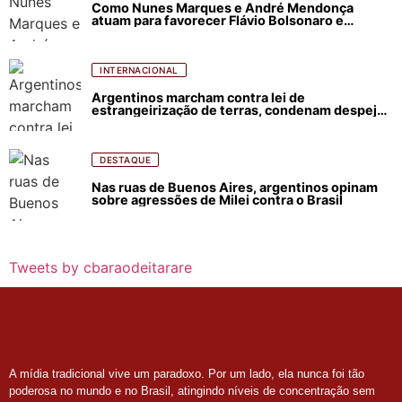
Como Nunes Marques e André Mendonça
atuam para favorecer Flávio Bolsonaro e
abastecer ódio contra Lula
INTERNACIONAL
Argentinos marcham contra lei de
estrangeirização de terras, condenam despejos
e incêndios florestais
DESTAQUE
Nas ruas de Buenos Aires, argentinos opinam
sobre agressões de Milei contra o Brasil
Tweets by cbaraodeitarare
A mídia tradicional vive um paradoxo. Por um lado, ela nunca foi tão
poderosa no mundo e no Brasil, atingindo níveis de concentração sem