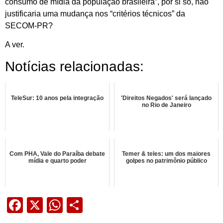
consumo de mídia da população brasileira”, por si só, não
justificaria uma mudança nos “critérios técnicos” da
SECOM-PR?
A ver.
Notícias relacionadas:
TeleSur: 10 anos pela integração
'Direitos Negados' será lançado
no Rio de Janeiro
Com PHA, Vale do Paraíba debate
Temer & teles: um dos maiores
mídia e quarto poder
golpes no patrimônio público
Facebook
X
WhatsApp
Share