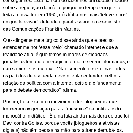
conseguimos. Está na hora de fazermos um debate maduro
sobre a regulação da mídia, porque no tempo em que foi
feita a nossa lei, em 1962, nós tínhamos mais ‘televizinhos’
do que televisor”, defendeu, parafraseando o ex-ministro
das Comunicações Franklin Martins.
O ex-dirigente metalúrgico disse ainda que é preciso
entender melhor “esse meio” chamado Internet e que a
realidade atual é que temos milhares de cidadãos
jornalistas tentando interagir, informar e serem informados, e
não somente ler ou ouvir. “Não somente o meu, mas todos
os partidos de esquerda devem tentar entender melhor a
relação da política com a Internet, pois ela é fundamental
para o debate democrático”, afirma.
Por fim, Lula exaltou o movimento dos blogueiros, que
trouxeram oxigenação para a “mesmice” da política e do
monopólio midiático. “É uma luta ainda mais dura do que foi
Davi contra Golias, porque vocês [blogueiros e ativistas
digitais] não têm pedras na mão para atirar e derrubá-los.