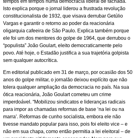
tempos em tempos numa democracia liberal de fachada.
Isto explica porque o jornal liderou a frustrada revolução
constitucionalista de 1932, que visava derrubar Getúlio
Vargas e garantir o retorno ao poder da reacionária
oligarquia cafeeira de São Paulo. Explica também porque
ele foi um dos mentores do golpe de 1964, que derrubou o
“populista” João Goulart, eleito democraticamente pelo
povo. Até hoje, o Estadão justifica a sua trajetória golpista
sem qualquer autocrítica.
Em editorial publicado em 31 de março, por ocasião dos 50
anos do golpe militar, o jornalão deixou explícito que não
tolera qualquer ampliação da democracia no país. Na sua
ótica reacionária, João Goulart cometeu um crime
imperdoável. “Mobilizou sindicatos e lideranças radicais
para impor as chamadas reformas de base ‘na lei ou na
marra’. Reformas de cunho socialista, embora ele não
tivesse mandato popular para isso, pois foi eleito vice – e
não em sua chapa, como então permitia a lei eleitoral – de