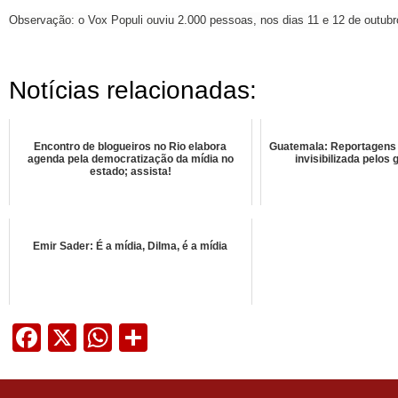
Observação: o Vox Populi ouviu 2.000 pessoas, nos dias 11 e 12 de outubr
Notícias relacionadas:
Encontro de blogueiros no Rio elabora
Guatemala: Reportagens
agenda pela democratização da mídia no
invisibilizada pelos
estado; assista!
Emir Sader: É a mídia, Dilma, é a mídia
Facebook
X
WhatsApp
Share