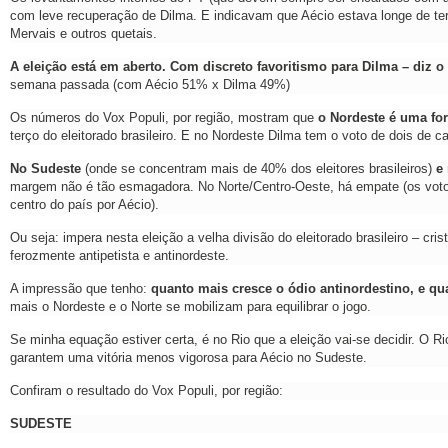
com leve recuperação de Dilma. E indicavam que Aécio estava longe de ter
Mervais e outros quetais.
A eleição está em aberto. Com discreto favoritismo para Dilma – diz o
semana passada (com Aécio 51% x Dilma 49%)
Os números do Vox Populi, por região, mostram que
o Nordeste é uma for
terço do eleitorado brasileiro. E no Nordeste Dilma tem o voto de dois de ca
No Sudeste
(onde se concentram mais de 40% dos eleitores brasileiros)
e
margem não é tão esmagadora. No Norte/Centro-Oeste, há empate (os vot
centro do país por Aécio).
Ou seja: impera nesta eleição a velha divisão do eleitorado brasileiro – cr
ferozmente antipetista e antinordeste.
A impressão que tenho:
quanto mais cresce o ódio antinordestino, e q
mais o Nordeste e o Norte se mobilizam para equilibrar o jogo.
Se minha equação estiver certa, é no Rio que a eleição vai-se decidir. O
garantem uma vitória menos vigorosa para Aécio no Sudeste.
Confiram o resultado do Vox Populi, por região:
SUDESTE