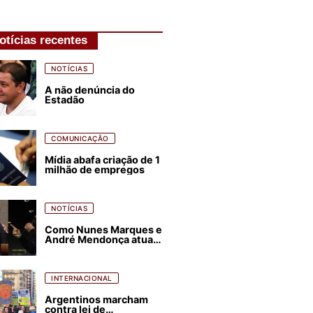
otícias recentes
NOTÍCIAS
A não denúncia do
Estadão
COMUNICAÇÃO
Mídia abafa criação de 1
milhão de empregos
NOTÍCIAS
Como Nunes Marques e
André Mendonça atuam
para favorecer Flávio
Bolsonaro e abastecer
ódio contra Lula
INTERNACIONAL
Argentinos marcham
contra lei de