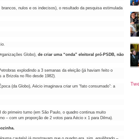
 brancos, nulos e os indecisos), o resultado da pesquisa estimulada
io.
rganizações Globo),
de criar uma “onda” eleitoral pró-PSDB, não
trobras explodindo a 3 semanas da eleição (já haviam feito o
a Brizola no Rio desde 1982).
Twe
Época (da Globo), Aécio imaginava criar um “fato consumado”: a
nal do primeiro turno (em São Paulo, o quadro continua muito
rno – com um proporção de 2 votos para Aécio x 1 para Dilma).
sozinha.
uma cautela) já mostravam que o quadro era, sim, equilibrado –