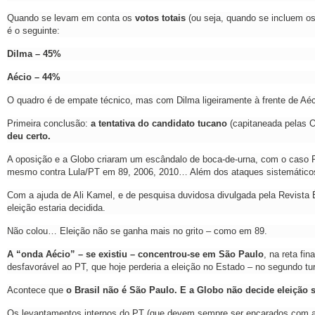
Quando se levam em conta os
votos totais
(ou seja, quando se incluem os
é o seguinte:
Dilma – 45%
Aécio – 44%
O quadro é de empate técnico, mas com Dilma ligeiramente à frente de Aéc
Primeira conclusão:
a tentativa do candidato tucano
(capitaneada pelas O
deu certo.
A oposição e a Globo criaram um escândalo de boca-de-urna, com o caso Pe
mesmo contra Lula/PT em 89, 2006, 2010… Além dos ataques sistemáticos 
Com a ajuda de Ali Kamel, e de pesquisa duvidosa divulgada pela Revista 
eleição estaria decidida.
Não colou… Eleição não se ganha mais no grito – como em 89.
A “onda Aécio” – se existiu – concentrou-se em São Paulo
, na reta fi
desfavorável ao PT, que hoje perderia a eleição no Estado – no segundo tu
Acontece que
o Brasil não é São Paulo. E a Globo não decide eleição 
Os levantamentos internos do PT (que devem sempre ser encarados com alg