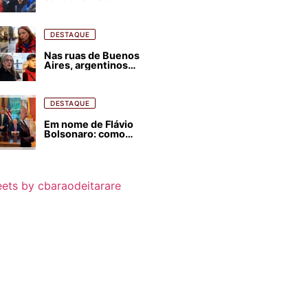
estrangeirização de
terras, condenam
despejos e incêndios
florestais
DESTAQUE
Nas ruas de Buenos
Aires, argentinos
opinam sobre
agressões de Milei
contra o Brasil
DESTAQUE
Em nome de Flávio
Bolsonaro: como
Trump, Milei,
Netanyahu e big techs
já interferem nas
eleições no Brasil
ets by cbaraodeitarare