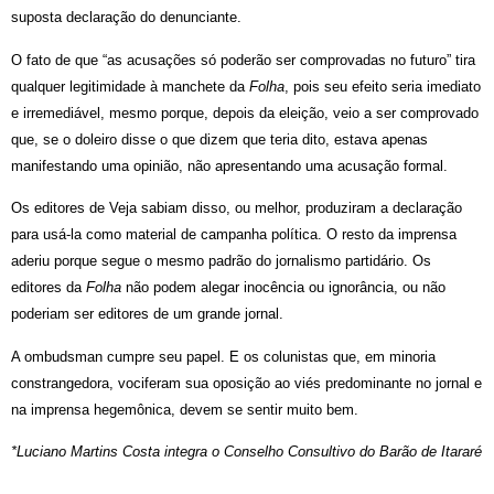
suposta declaração do denunciante.
O fato de que “as acusações só poderão ser comprovadas no futuro” tira
qualquer legitimidade à manchete da
Folha
, pois seu efeito seria imediato
e irremediável, mesmo porque, depois da eleição, veio a ser comprovado
que, se o doleiro disse o que dizem que teria dito, estava apenas
manifestando uma opinião, não apresentando uma acusação formal.
Os editores de Veja sabiam disso, ou melhor, produziram a declaração
para usá-la como material de campanha política. O resto da imprensa
aderiu porque segue o mesmo padrão do jornalismo partidário. Os
editores da
Folha
não podem alegar inocência ou ignorância, ou não
poderiam ser editores de um grande jornal.
A ombudsman cumpre seu papel. E os colunistas que, em minoria
constrangedora, vociferam sua oposição ao viés predominante no jornal e
na imprensa hegemônica, devem se sentir muito bem.
*Luciano Martins Costa integra o Conselho Consultivo do Barão de Itararé