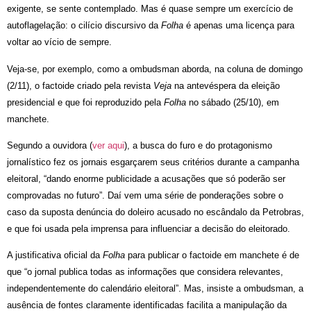
exigente, se sente contemplado. Mas é quase sempre um exercício de
autoflagelação: o cilício discursivo da
Folha
é apenas uma licença para
voltar ao vício de sempre.
Veja-se, por exemplo, como a ombudsman aborda, na coluna de domingo
(2/11), o factoide criado pela revista
Veja
na antevéspera da eleição
presidencial e que foi reproduzido pela
Folha
no sábado (25/10), em
manchete.
Segundo a ouvidora (
ver aqui
), a busca do furo e do protagonismo
jornalístico fez os jornais esgarçarem seus critérios durante a campanha
eleitoral, “dando enorme publicidade a acusações que só poderão ser
comprovadas no futuro”. Daí vem uma série de ponderações sobre o
caso da suposta denúncia do doleiro acusado no escândalo da Petrobras,
e que foi usada pela imprensa para influenciar a decisão do eleitorado.
A justificativa oficial da
Folha
para publicar o factoide em manchete é de
que “o jornal publica todas as informações que considera relevantes,
independentemente do calendário eleitoral”. Mas, insiste a ombudsman, a
ausência de fontes claramente identificadas facilita a manipulação da