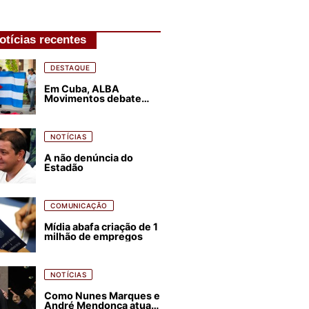
otícias recentes
DESTAQUE
Em Cuba, ALBA
Movimentos debate
plano de luta para os
próximos quatro anos
NOTÍCIAS
A não denúncia do
Estadão
COMUNICAÇÃO
Mídia abafa criação de 1
milhão de empregos
NOTÍCIAS
Como Nunes Marques e
André Mendonça atuam