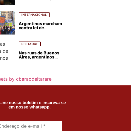
para favorecer Flávio
Bolsonaro e abastecer
ódio contra Lula
INTERNACIONAL
Argentinos marcham
contra lei de
estrangeirização de
terras, condenam
despejos e incêndios
florestais
DESTAQUE
Nas ruas de Buenos
Aires, argentinos
opinam sobre
agressões de Milei
contra o Brasil
ets by cbaraodeitarare
ine nosso boletim e inscreva-se
em nosso whatsapp.