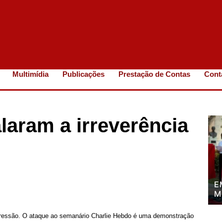
Multimídia
Publicações
Prestação de Contas
Cont
alaram a irreverência
E
M
P
P
expressão. O ataque ao semanário Charlie Hebdo é uma demonstração