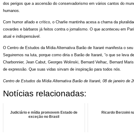
dos perigos que a ascensão do conservadorismo em vários cantos do mundo 
humanos.
Com humor afiado e crítico, o Charlie mantinha acesa a chama da pluralida
covardes e bárbaros já feitos contra o jornalismo. O que aconteceu em Par
atual e indispensável.
O Centro de Estudos da Mídia Alternativa Barão de Itararé manifesta o se
Seguiremos na luta, porque como diria o Barão de Itararé, “o que se leva d
Charbonnier, Jean Cabut, Georges Wolinski, Bernard Velhac, Bernard Maris 
de expressão. Que suas vidas sirvam de inspiração para todos nós.
Centro de Estudos da Mídia Alternativa Barão de Itararé, 08 de janeiro de 
Notícias relacionadas:
Judiciário e mídia promovem Estado de
Ricardo Berzoini na
exceção no Brasil