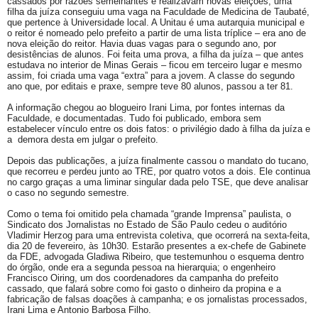
cassados por razões semelhantes e realizavam novas eleições, uma
filha da juíza conseguiu uma vaga na Faculdade de Medicina de Taubaté,
que pertence à Universidade local. A Unitau é uma autarquia municipal e
o reitor é nomeado pelo prefeito a partir de uma lista tríplice – era ano de
nova eleição do reitor. Havia duas vagas para o segundo ano, por
desistências de alunos. Foi feita uma prova, a filha da juíza – que antes
estudava no interior de Minas Gerais – ficou em terceiro lugar e mesmo
assim, foi criada uma vaga “extra” para a jovem. A classe do segundo
ano que, por editais e praxe, sempre teve 80 alunos, passou a ter 81.
A informação chegou ao blogueiro Irani Lima, por fontes internas da
Faculdade, e documentadas. Tudo foi publicado, embora sem
estabelecer vínculo entre os dois fatos: o privilégio dado à filha da juíza e
a demora desta em julgar o prefeito.
Depois das publicações, a juíza finalmente cassou o mandato do tucano,
que recorreu e perdeu junto ao TRE, por quatro votos a dois. Ele continua
no cargo graças a uma liminar singular dada pelo TSE, que deve analisar
o caso no segundo semestre.
Como o tema foi omitido pela chamada “grande Imprensa” paulista, o
Sindicato dos Jornalistas no Estado de São Paulo cedeu o auditório
Vladimir Herzog para uma entrevista coletiva, que ocorrerá na sexta-feita,
dia 20 de fevereiro, às 10h30. Estarão presentes a ex-chefe de Gabinete
da FDE, advogada Gladiwa Ribeiro, que testemunhou o esquema dentro
do órgão, onde era a segunda pessoa na hierarquia; o engenheiro
Francisco Oiring, um dos coordenadores da campanha do prefeito
cassado, que falará sobre como foi gasto o dinheiro da propina e a
fabricação de falsas doações à campanha; e os jornalistas processados,
Irani Lima e Antonio Barbosa Filho.