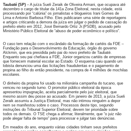
Taubaté (SP)
– A juíza Sueli Zeraik de Oliveira Armani, que ocupava até
dezembro o cargo de titular da 141a Zona Eleitoral, nesta cidade, está
processando por “calúnia” os jornalistas e blogueiros Irani Gomes de
Lima e Antonio Barbosa Filho. Eles publicaram uma série de reportagens
e artigos criticando a demora da juíza em julgar o pedido de cassação do
prefeito eleito em 2012, José Bernardo Ortiz Jr.(PSDB), acusado pelo
Ministério Público Eleitoral de “abuso de poder econômico e político”.
O caso tem relação com o escândalo da formação de cartéis da FDE –
Fundação para o Desenvolvimento da Educação, órgão do governo
Alckmin, que era presidida pelo pai do novo prefeito de Taubaté.
Enquanto seu pai chefiava a FDE, Júnior organizou cartéis de empresas
que fornecem material escolar ao Estado. O esquema caiu quando um
lobista denunciou uma das licitações fraudulentas e o pagamento de
propina ao filho do então presidente, na compra de 4 milhões de mochilas
escolares.
O dinheiro da propina foi usado na milionária campanha do tucano, que
venceu no segundo turno. O promotor público eleitoral da época
apresentou impugnação, aceita parcialmente pelo juiz eleitoral, que
mesmo assim deu posse ao acusado. Em janeiro de 2013, a juíza Sueli
Zeraik assumiu a Justiça Eleitoral, mas não intimou ninguém a depor
nem se manifestou sobre o caso. Processos deste tipo, segundo
instruções do Tribunal Superior Eleitoral, devem ter prioridade sobre
todos os demais. O TSE chega a afirmar, literalmente, que “o juiz não
pode alegar falta de tempo” para processar e julgar tais denúncias.
Em meados do ano, enquanto várias cidades tinham seus prefeitos