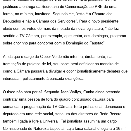
justificou a entrega da Secretaria de Comunicação ao PRB de uma
forma, no mínimo, inusitada. Segundo ele, “esta é a Câmara dos
Deputados e não a Câmara dos Servidores”. Para o novo presidente,
eleito com os votos de mais da metade da nova legislatura, “não faz
sentido a TV Câmara, por exemplo, apresentar, aos domingos, programa
sobre chorinho para concorrer com o Domingão do Faustão”.
Ainda que o cargo de Cleber Verde não interfira, diretamente, na
tramitação de projetos de lei, seu papel será definidor na maneira de
como a Câmara passará a divulgar e cobrir jornalisticamente debates que
interessam politicamente à bancada evangélica.
O risco n
ão pára por aí. Segundo Jean W
y
llys, Cunha ainda pretende
contratar uma pessoa
de
fora do quadro concursado da
C
asa para
comandar a programação da TV Câmara. Este profissional, denunciou o
deputado em uma rede social, seria um dos diretores da Rede Record,
também ligada à Igreja Universal.
Tal jornalista
assumiria um cargo
Comissionado de Natureza Especial, cuja faixa
salarial chegaria a
1
6 mil