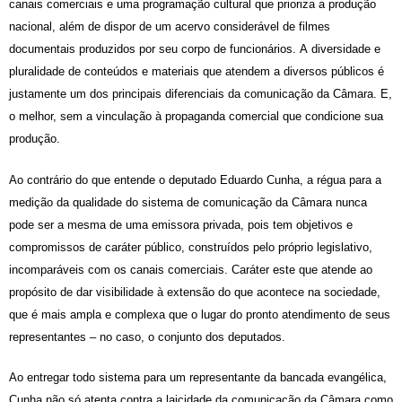
canais comerciais e uma
programação cultural que prioriza a produção
nacional,
além de dispor de
um acervo considerável de filmes
documentais produzidos p
or seu corpo de funcionários
.
A
diversidade e
pluralidade de
conteúdos
e materiais que atendem a diversos
públicos é
justamente um dos principais diferenciais da comunicação da Câmara
. E,
o melhor, sem a
vinculação à
propaganda
comercial que condicione sua
produção
.
Ao contrário do que entende o deputado Eduardo Cunha, a régua para a
medição da qualidade do sistema de comunicação da Câmara nunca
pode ser a mesma de uma emissora privada, pois tem objetivos e
compromissos de caráter público, construídos pelo próprio legislativo,
incomparáveis com os canais comerciais. Caráter este que atende ao
propósito de dar visibilidade à extensão do que acontece na sociedade,
que é mais ampla e complexa que o lugar do pronto atendimento de seus
representantes – no caso, o conjunto dos deputados.
Ao entregar todo sistema para um representante da bancada evangélica,
Cunha não só atenta contra a laicidade da comunicação da Câmara como