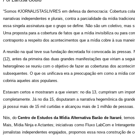
“Somos #JORNALISTASLIVRES em defesa da democracia: Cobertura colab
narrativas independentes e plurais, contra a parcialidade da mídia tradicion
essa singela assinatura que o grupo se define. Não são um coletivo, mas 
Uma proposta para a cobertura de fatos que a mídia invisibiliza ou para con
contraponto a respeito dos acontecimentos que a mídia cobre à sua maneir
A reunião na qual teve sua fundação decretada foi convocada às pressas. N
(12), antes da primeira das duas grandes manifestações que viriam a segui
heterogêneo se reuniu com o objetivo de fazer as coberturas dos aconteci
subsequentes. O que os unificava era a preocupação em como a mídia con
cobriria aqueles atos populares.
Estavam certos e mostraram a que vieram: no dia 13, cumpriram um import
completamente. Já no dia 15, disputaram a narrativa hegemônica da grande
já possui mais de 15 mil curtidas e alcançou mais de 1 milhão de pessoas.
Nós, do
Centro de Estudos da Mídia Alternativa Barão de Itararé
, temos
Mais, Mídia Ninja e Actantes; iniciativas como Fluxo LabCom e Interagente
jornalistas independentes engajados, propomos essa nova construção de c