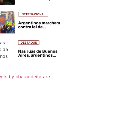
para favorecer Flávio
Bolsonaro e abastecer
ódio contra Lula
INTERNACIONAL
Argentinos marcham
contra lei de
estrangeirização de
terras, condenam
despejos e incêndios
florestais
DESTAQUE
Nas ruas de Buenos
Aires, argentinos
opinam sobre
agressões de Milei
contra o Brasil
ets by cbaraodeitarare