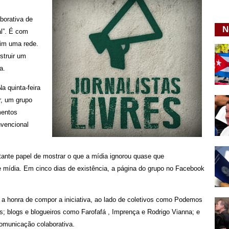
orativa de
N
al”. É com
sim uma rede.
struir um
a.
a quinta-feira
r, um grupo
mentos
vencional
ante papel de mostrar o que a mídia ignorou quase que
 mídia. Em cinco dias de existência, a página do grupo no Facebook
 a honra de compor a iniciativa, ao lado de coletivos como Podemos
s; blogs e blogueiros como Farofafá , Imprença e Rodrigo Vianna; e
omunicação colaborativa.