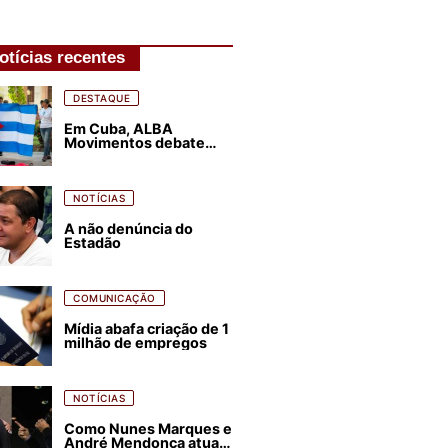
otícias recentes
DESTAQUE
Em Cuba, ALBA
Movimentos debate
plano de luta para os
próximos quatro anos
NOTÍCIAS
A não denúncia do
Estadão
COMUNICAÇÃO
Mídia abafa criação de 1
milhão de empregos
NOTÍCIAS
Como Nunes Marques e
André Mendonça atuam