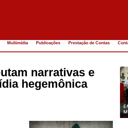
Multimídia
Publicações
Prestação de Contas
Cont
putam narrativas e
ídia hegemônica
E
M
P
P