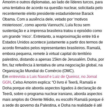
Amorim e outros diplomatas, ao lado de líderes turcos, para
uma tentativa de acordo na questão nuclear, solicitada pelo
recentemente eleito presidente estadunidense Barack
Obama. Com a ausência dele, vetado por ‘motivos
misteriosos’, como aponta Vannuchi, Lula ficou sem
sustentação e a imprensa brasileira tratou o episódio como
um grande ‘mico’. Entretanto, a reaproximação entre Irã e
Estados Unidos acontece justamente a partir dos termos de
acordo firmados pelos representantes brasileiros. Ramalá,
embora pequena, remete à virtual capital do território
palestino, distando a apenas 15km de Jerusalém. Doha, por
fim, faz referência à tentativa de uma negociação global, na
Organização Mundial do Comércio (OMC).
Em
entrevista a Luis Nassif e Luiz de Queiroz, no Jornal
GGN
, Celso Amorim explica: “O livro é Teerã, Ramalá e
Doha porque ele aborda aspectos ligados à declaração de
Teerã, sobre o programa nuclear iraniano, aborda aspectos
mais amplos do Oriente Médio, eu escolhi Ramalá porque é
a sede do governo da Palestina, e Doha na realidade é até