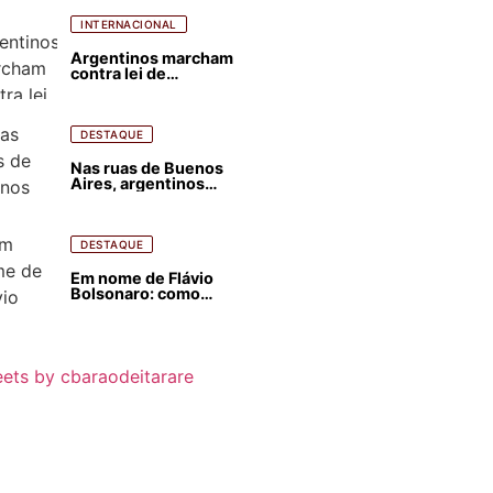
ódio contra Lula
INTERNACIONAL
Argentinos marcham
contra lei de
estrangeirização de
terras, condenam
despejos e incêndios
florestais
DESTAQUE
Nas ruas de Buenos
Aires, argentinos
opinam sobre
agressões de Milei
contra o Brasil
DESTAQUE
Em nome de Flávio
Bolsonaro: como
Trump, Milei,
Netanyahu e big techs
já interferem nas
eleições no Brasil
ets by cbaraodeitarare