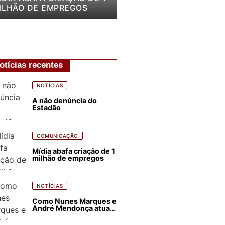
ILHÃO DE EMPREGOS
otícias recentes
NOTÍCIAS
A não denúncia do
Estadão
COMUNICAÇÃO
Mídia abafa criação de 1
milhão de empregos
NOTÍCIAS
Como Nunes Marques e
André Mendonça atuam
para favorecer Flávio
Bolsonaro e abastecer