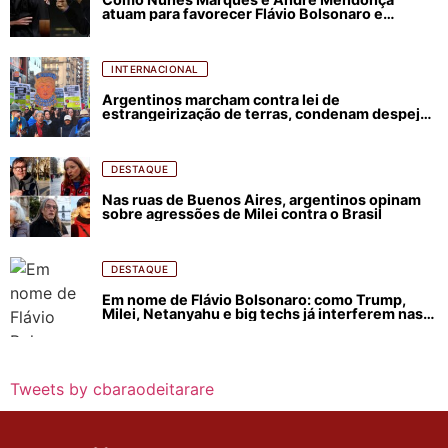
atuam para favorecer Flávio Bolsonaro e
abastecer ódio contra Lula
INTERNACIONAL
Argentinos marcham contra lei de
estrangeirização de terras, condenam despejos
e incêndios florestais
DESTAQUE
Nas ruas de Buenos Aires, argentinos opinam
sobre agressões de Milei contra o Brasil
DESTAQUE
Em nome de Flávio Bolsonaro: como Trump,
Milei, Netanyahu e big techs já interferem nas
eleições no Brasil
Tweets by cbaraodeitarare