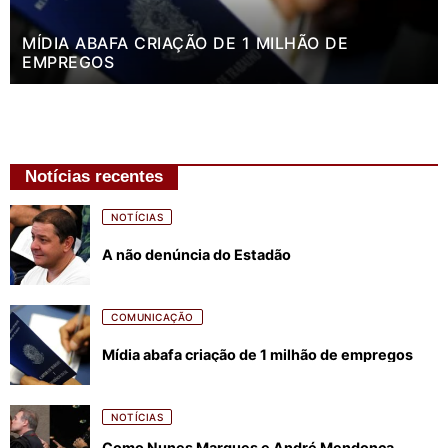
MÍDIA ABAFA CRIAÇÃO DE 1 MILHÃO DE
EMPREGOS
Notícias recentes
NOTÍCIAS
A não denúncia do Estadão
COMUNICAÇÃO
Mídia abafa criação de 1 milhão de empregos
NOTÍCIAS
Como Nunes Marques e André Mendonça