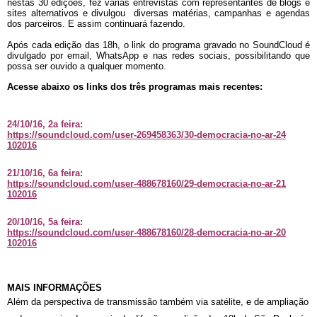
nestas 30 edições, fez várias entrevistas com representantes de blogs e 
sites alternativos e divulgou  diversas matérias, campanhas e agendas 
dos parceiros. E assim continuará fazendo.
Após cada edição das 18h, o link do programa gravado no SoundCloud é 
divulgado por email, WhatsApp e nas redes sociais, possibilitando que 
possa ser ouvido a qualquer momento.
Acesse abaixo os links dos três programas mais recentes:
24/10/16, 2a feira:
https://soundcloud.com/user-26
9458363/30-democracia-no-ar-24
102016
21/10/16, 6a feira:
https://soundcloud.com/user-48
8678160/29-democracia-no-ar-21
102016
20/10/16, 5a feira:
https://soundcloud.com/user-48
8678160/28-democracia-no-ar-20
102016
MAIS INFORMAÇÕES
Além da perspectiva de transmissão também via satélite, e de ampliação 