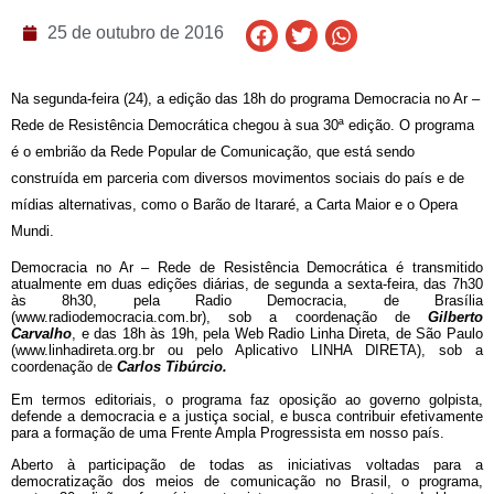
25 de outubro de 2016
Na segunda-feira (24), a edição das 18h do programa Democracia no Ar –
Rede de Resistência Democrática chegou à sua 30ª edição. O programa
é o embrião da Rede Popular de Comunicação, que está sendo
construída em parceria com diversos movimentos sociais do país e de
mídias alternativas, como o Barão de Itararé, a Carta Maior e o Opera
Mundi.
Democracia no Ar – Rede de Resistência Democrática é transmitido 
atualmente em duas edições diárias, de segunda a sexta-feira, das 7h30 
às 8h30, pela Radio Democracia, de Brasília 
(
www.radiodemocracia.com.br
), sob a coordenação de 
Gilberto 
Carvalho
, e das 18h às 19h, pela Web Radio Linha Direta, de São Paulo 
(
www.linhadireta.org.br
 ou pelo Aplicativo LINHA DIRETA), sob a 
coordenação de 
Carlos Tibúrcio.
Em termos editoriais, o programa faz oposição ao governo golpista, 
defende a democracia e a justiça social, e busca contribuir efetivamente 
para a formação de uma Frente Ampla Progressista em nosso país.
Aberto à participação de todas as iniciativas voltadas para a 
democratização dos meios de comunicação no Brasil, o programa, 