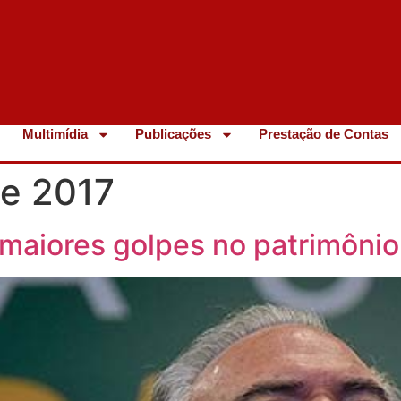
Multimídia
Publicações
Prestação de Contas
de 2017
maiores golpes no patrimônio