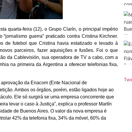
 quarta-feira (12), o Grupo Clarín, o principal império
jornalismo guerra” praticado contra Cristina Kirchner.
os de futebol que Cristina havia estatizado e levado à
 novos parceiros, fazer aquisições e fusões. Foi o que
ão da Cablevisión, sua operadora de TV a cabo, com a
a na primeira da Argentina a oferecer telefonias fixa,
Twe
de aprovação da Enacom (Ente Nacional de
ição. Ambos os órgãos, porém, estão ligados hoje ao
táculo. Ele só surgirá se uma empresa concorrente que
a levar o caso à Justiça”, explica o professor Martín
sidade de Buenos Aires. O valor da nova empresa é
trolar 42% da telefonia fixa, 34% da móvel, 60% da