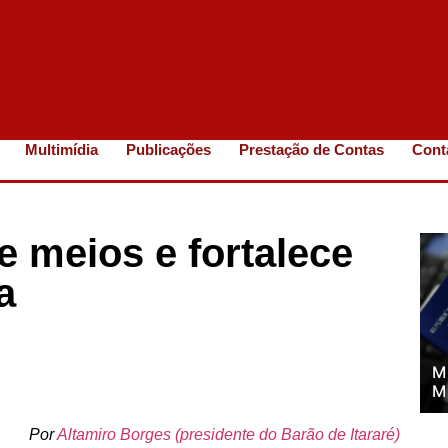
Multimídia
Publicações
Prestação de Contas
Cont
e meios e fortalece
a
M
M
Por
Altamiro Borges (presidente do Barão de Itararé)