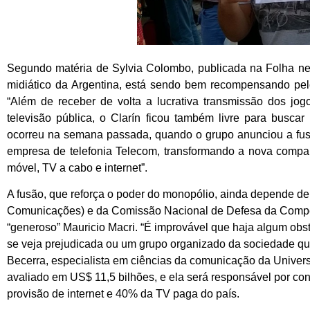
Segundo matéria de Sylvia Colombo, publicada na Folha nesta
midiático da Argentina, está sendo bem recompensando pelo “
“Além de receber de volta a lucrativa transmissão dos jog
televisão pública, o Clarín ficou também livre para buscar
ocorreu na semana passada, quando o grupo anunciou a fus
empresa de telefonia Telecom, transformando a nova companhi
móvel, TV a cabo e internet”.
A fusão, que reforça o poder do monopólio, ainda depende 
Comunicações) e da Comissão Nacional de Defesa da Compet
“generoso” Mauricio Macri. “É improvável que haja algum obs
se veja prejudicada ou um grupo organizado da sociedade queir
Becerra, especialista em ciências da comunicação da Univer
avaliado em US$ 11,5 bilhões, e ela será responsável por con
provisão de internet e 40% da TV paga do país.