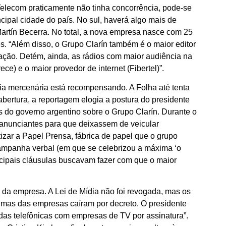
elecom praticamente não tinha concorrência, pode-se
ipal cidade do país. No sul, haverá algo mais de
Martín Becerra. No total, a nova empresa nasce com 25
es. “Além disso, o Grupo Clarín também é o maior editor
icação. Detém, ainda, as rádios com maior audiência na
ece) e o maior provedor de internet (Fibertel)”.
dia mercenária está recompensando. A Folha até tenta
abertura, a reportagem elogia a postura do presidente
s do governo argentino sobre o Grupo Clarín. Durante o
 anunciantes para que deixassem de veicular
atizar a Papel Prensa, fábrica de papel que o grupo
campanha verbal (em que se celebrizou a máxima ‘o
incipais cláusulas buscavam fazer com que o maior
r da empresa. A Lei de Mídia não foi revogada, mas os
lgumas das empresas caíram por decreto. O presidente
das telefônicas com empresas de TV por assinatura”.