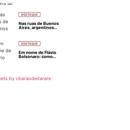
estrangeirização de
terras, condenam
despejos e incêndios
florestais
DESTAQUE
Nas ruas de Buenos
Aires, argentinos
opinam sobre
agressões de Milei
contra o Brasil
DESTAQUE
Em nome de Flávio
Bolsonaro: como
Trump, Milei,
Netanyahu e big techs
já interferem nas
eleições no Brasil
ets by cbaraodeitarare