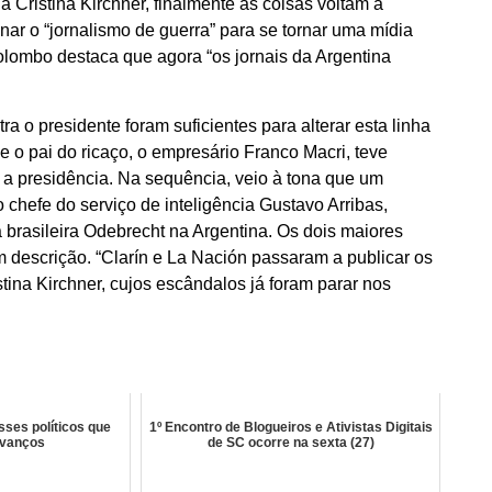
a Cristina Kirchner, finalmente as coisas voltam à
ar o “jornalismo de guerra” para se tornar uma mídia
olombo destaca que agora “os jornais da Argentina
o presidente foram suficientes para alterar esta linha
e o pai do ricaço, o empresário Franco Macri, teve
 a presidência. Na sequência, veio à tona que um
 chefe do serviço de inteligência Gustavo Arribas,
 brasileira Odebrecht na Argentina. Os dois maiores
m descrição. “Clarín e La Nación passaram a publicar os
tina Kirchner, cujos escândalos já foram parar nos
ses políticos que
1º Encontro de Blogueiros e Ativistas Digitais
avanços
de SC ocorre na sexta (27)