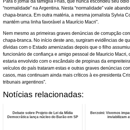
Para o jornal da famiglia Frias, que nunca escondeu seu ódio 
“normalidade” na Argentina. Nesta “normalidade” vale abandon
chapa-branca. Em outra matéria, a mesma jornalista Sylvia C
mantém uma linha favorável a Maurício Macri”.
Nem mesmo as primeiras graves denúncias de corrupção contra 
chapa-branca. No início deste ano, surgiram evidências de qu
dívidas com o Estado amenizadas depois que o filho assumiu
funcionário de confiança e amigo pessoal de Mauricio Macri, o
estaria envolvido com o escândalo de propinas da empreiteira
veículos do país trataram estas e outras graves denúncias co
casos, mas continuam ainda mais críticos à ex-presidenta Cris
tribunais argentinos”.
Notícias relacionadas:
Debate sobre Projeto de Lei da Mídia
Berzoini: Vivemos impas
Democrática lança núcleo do Barão em SP
inviabilizam 