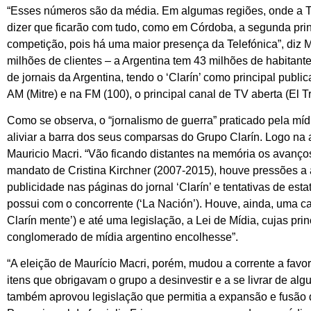
“Esses números são da média. Em algumas regiões, onde a T
dizer que ficarão com tudo, como em Córdoba, a segunda princ
competição, pois há uma maior presença da Telefónica”, diz 
milhões de clientes – a Argentina tem 43 milhões de habitant
de jornais da Argentina, tendo o ‘Clarín’ como principal publ
AM (Mitre) e na FM (100), o principal canal de TV aberta (El Tr
Como se observa, o “jornalismo de guerra” praticado pela mí
aliviar a barra dos seus comparsas do Grupo Clarín. Logo na 
Mauricio Macri. “Vão ficando distantes na memória os avanço
mandato de Cristina Kirchner (2007-2015), houve pressões a
publicidade nas páginas do jornal ‘Clarín’ e tentativas de est
possui com o concorrente (‘La Nación’). Houve, ainda, uma 
Clarín mente’) e até uma legislação, a Lei de Mídia, cujas pr
conglomerado de mídia argentino encolhesse”.
“A eleição de Maurício Macri, porém, mudou a corrente a favo
itens que obrigavam o grupo a desinvestir e a se livrar de a
também aprovou legislação que permitia a expansão e fusão 