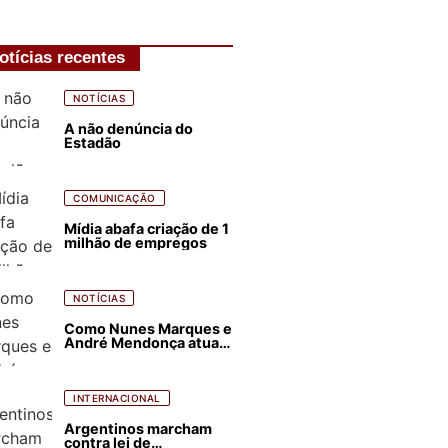
otícias recentes
NOTÍCIAS
A não denúncia do
Estadão
COMUNICAÇÃO
Mídia abafa criação de 1
milhão de empregos
NOTÍCIAS
Como Nunes Marques e
André Mendonça atuam
para favorecer Flávio
Bolsonaro e abastecer
ódio contra Lula
INTERNACIONAL
Argentinos marcham
contra lei de