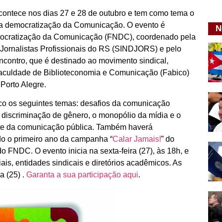
ntece nos dias 27 e 28 de outubro e tem como tema o
a a democratização da Comunicação. O evento é
N
ocratização da Comunicação (FNDC), coordenado pela
 Jornalistas Profissionais do RS (SINDJORS) e pelo
contro, que é destinado ao movimento sindical,
 Faculdade de Biblioteconomia e Comunicação (Fabico)
Porto Alegre.
co os seguintes temas: desafios da comunicação
 a discriminação de gênero, o monopólio da mídia e o
onte da comunicação pública. Também haverá
do o primeiro ano da campanha “
Calar Jamais!
” do
o FNDC. O evento inicia na sexta-feira (27), às 18h, e
is, entidades sindicais e diretórios acadêmicos. As
a (25) .
Garanta a sua participação aqui
.