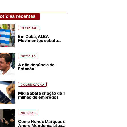
otícias recentes
DESTAQUE
Em Cuba, ALBA
Movimentos debate
plano de luta para os
próximos quatro anos
NOTÍCIAS
A não denúncia do
Estadão
COMUNICAÇÃO
Mídia abafa criação de 1
milhão de empregos
NOTÍCIAS
Como Nunes Marques e
André Mendonça atuam