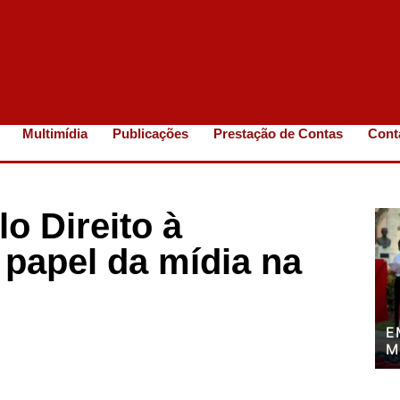
Multimídia
Publicações
Prestação de Contas
Cont
o Direito à
papel da mídia na
E
M
P
P