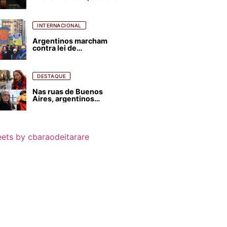
para favorecer Flávio
Bolsonaro e abastecer
ódio contra Lula
INTERNACIONAL
Argentinos marcham
contra lei de
estrangeirização de
terras, condenam
despejos e incêndios
florestais
DESTAQUE
Nas ruas de Buenos
Aires, argentinos
opinam sobre
agressões de Milei
contra o Brasil
ets by cbaraodeitarare