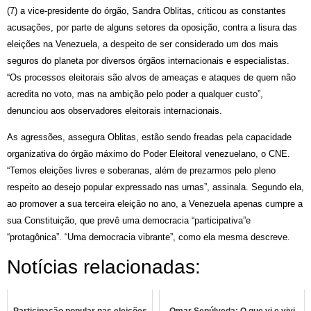
(7) a vice-presidente do órgão, Sandra Oblitas, criticou as constantes
acusações, por parte de alguns setores da oposição, contra a lisura das
eleições na Venezuela, a despeito de ser considerado um dos mais
seguros do planeta por diversos órgãos internacionais e especialistas.
“Os processos eleitorais são alvos de ameaças e ataques de quem não
acredita no voto, mas na ambição pelo poder a qualquer custo”,
denunciou aos observadores eleitorais internacionais.
As agressões, assegura Oblitas, estão sendo freadas pela capacidade
organizativa do órgão máximo do Poder Eleitoral venezuelano, o CNE.
“Temos eleições livres e soberanas, além de prezarmos pelo pleno
respeito ao desejo popular expressado nas urnas”, assinala. Segundo ela,
ao promover a sua terceira eleição no ano, a Venezuela apenas cumpre a
sua Constituição, que prevê uma democracia “participativa”e
“protagônica”. “Uma democracia vibrante”, como ela mesma descreve.
Notícias relacionadas:
Participação popular nas eleições
Omar Sepúlveda: O que vi e vivi