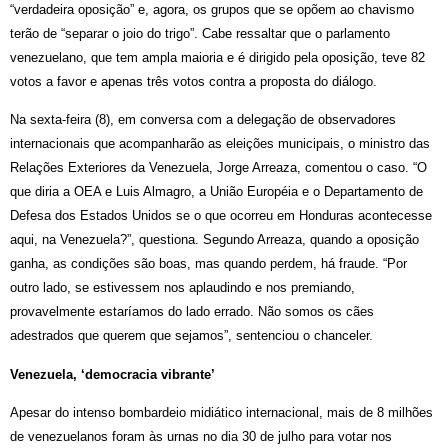
“verdadeira oposição” e, agora, os grupos que se opõem ao chavismo
terão de “separar o joio do trigo”. Cabe ressaltar que o parlamento
venezuelano, que tem ampla maioria e é dirigido pela oposição, teve 82
votos a favor e apenas três votos contra a proposta do diálogo.
Na sexta-feira (8), em conversa com a delegação de observadores
internacionais que acompanharão as eleições municipais, o ministro das
Relações Exteriores da Venezuela, Jorge Arreaza, comentou o caso. “O
que diria a OEA e Luis Almagro, a União Européia e o Departamento de
Defesa dos Estados Unidos se o que ocorreu em Honduras acontecesse
aqui, na Venezuela?”, questiona. Segundo Arreaza, quando a oposição
ganha, as condições são boas, mas quando perdem, há fraude. “Por
outro lado, se estivessem nos aplaudindo e nos premiando,
provavelmente estaríamos do lado errado. Não somos os cães
adestrados que querem que sejamos”, sentenciou o chanceler.
Venezuela, ‘democracia vibrante’
Apesar do intenso bombardeio midiático internacional, mais de 8 milhões
de venezuelanos foram às urnas no dia 30 de julho para votar nos