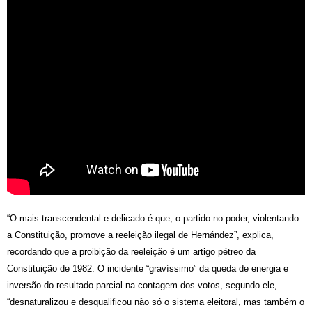
“O mais transcendental e delicado é que, o partido no poder, violentando
a Constituição, promove a reeleição ilegal de Hernández”, explica,
recordando que a proibição da reeleição é um artigo pétreo da
Constituição de 1982. O incidente “gravíssimo” da queda de energia e
inversão do resultado parcial na contagem dos votos, segundo ele,
“desnaturalizou e desqualificou não só o sistema eleitoral, mas também o