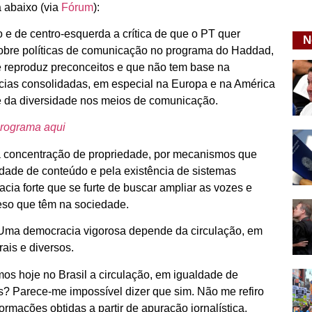
a abaixo (via
Fórum
):
o e de centro-esquerda a crítica de que o PT quer
N
sobre políticas de comunicação no programa do Haddad,
e reproduz preconceitos e que não tem base na
acias consolidadas, em especial na Europa e na América
e da diversidade nos meios de comunicação.
programa aqui
 à concentração de propriedade, por mecanismos que
idade de conteúdo e pela existência de sistemas
ia forte que se furte de buscar ampliar as vozes e
peso que têm na sociedade.
 Uma democracia vigorosa depende da circulação, em
ais e diversos.
os hoje no Brasil a circulação, em igualdade de
os? Parece-me impossível dizer que sim. Não me refiro
rmações obtidas a partir de apuração jornalística,