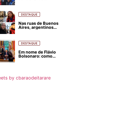
estrangeirização de
terras, condenam
despejos e incêndios
florestais
DESTAQUE
Nas ruas de Buenos
Aires, argentinos
opinam sobre
agressões de Milei
contra o Brasil
DESTAQUE
Em nome de Flávio
Bolsonaro: como
Trump, Milei,
Netanyahu e big techs
já interferem nas
eleições no Brasil
ets by cbaraodeitarare