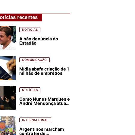
otícias recentes
NOTÍCIAS
A não denúncia do
Estadão
COMUNICAÇÃO
Mídia abafa criação de 1
milhão de empregos
NOTÍCIAS
Como Nunes Marques e
André Mendonça atuam
para favorecer Flávio
Bolsonaro e abastecer
ódio contra Lula
INTERNACIONAL
Argentinos marcham
contra lei de