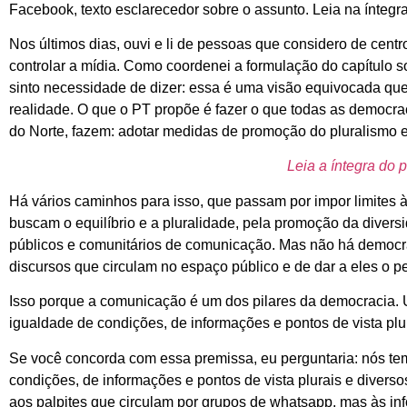
Facebook, texto esclarecedor sobre o assunto. Leia na íntegr
Nos últimos dias, ouvi e li de pessoas que considero de centr
controlar a mídia. Como coordenei a formulação do capítulo 
sinto necessidade de dizer: essa é uma visão equivocada qu
realidade. O que o PT propõe é fazer o que todas as democr
do Norte, fazem: adotar medidas de promoção do pluralismo 
Leia a íntegra do 
Há vários caminhos para isso, que passam por impor limites
buscam o equilíbrio e a pluralidade, pela promoção da divers
públicos e comunitários de comunicação. Mas não há democrac
discursos que circulam no espaço público e de dar a eles o 
Isso porque a comunicação é um dos pilares da democracia.
igualdade de condições, de informações e pontos de vista plur
Se você concorda com essa premissa, eu perguntaria: nós tem
condições, de informações e pontos de vista plurais e divers
aos palpites que circulam por grupos de whatsapp, mas às info