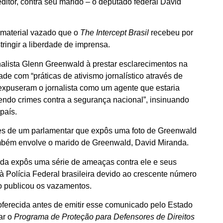
itor, contra seu marido – o deputado federal David
 material vazado que o
The Intercept Brasil
recebeu por
tringir a liberdade de imprensa.
alista Glenn Greenwald à prestar esclarecimentos na
 com “práticas de ativismo jornalístico através de
 expuseram o jornalista como um agente que estaria
tendo crimes contra a segurança nacional”, insinuando
país.
s de um parlamentar que expôs uma foto de Greenwald
também envolve o marido de Greenwald, David Miranda.
nda expôs uma série de ameaças contra ele e seus
 à Polícia Federal brasileira devido ao crescente número
o publicou os vazamentos.
 oferecida antes de emitir esse comunicado pelo Estado
nar o
Programa de Proteção para Defensores de Direitos