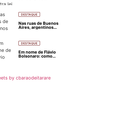
estrangeirização de
terras, condenam
despejos e incêndios
florestais
DESTAQUE
Nas ruas de Buenos
Aires, argentinos
opinam sobre
agressões de Milei
contra o Brasil
DESTAQUE
Em nome de Flávio
Bolsonaro: como
Trump, Milei,
Netanyahu e big techs
já interferem nas
eleições no Brasil
ets by cbaraodeitarare