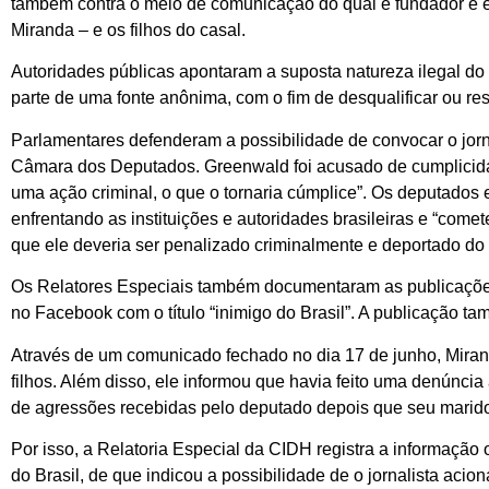
também contra o meio de comunicação do qual é fundador e ed
Miranda – e os filhos do casal.
Autoridades públicas apontaram a suposta natureza ilegal do
parte de uma fonte anônima, com o fim de desqualificar ou res
Parlamentares defenderam a possibilidade de convocar o jorn
Câmara dos Deputados. Greenwald foi acusado de cumplicidade
uma ação criminal, o que o tornaria cúmplice”. Os deputados
enfrentando as instituições e autoridades brasileiras e “come
que ele deveria ser penalizado criminalmente e deportado do 
Os Relatores Especiais também documentaram as publicaçõe
no Facebook com o título “inimigo do Brasil”. A publicação 
Através de um comunicado fechado no dia 17 de junho, Mira
filhos. Além disso, ele informou que havia feito uma denúncia
de agressões recebidas pelo deputado depois que seu marid
Por isso, a Relatoria Especial da CIDH registra a informação
do Brasil, de que indicou a possibilidade de o jornalista acio