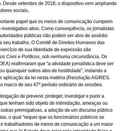
 Desde setembro de 2018, o dispositivo vem ampliando
dores sociais.
mportante papel que os meios de comunicação cumprem
 investigativo ativo. Como consequência, os jornalistas
autoridades públicas não podem ser alvo de assédio
a a seu trabalho. O Comitê de Direitos Humanos das
xercício de sua liberdade de expressão são
os Civis e Políticos
, sob nenhuma circunstância. Os
) reafirmaram que “a atividade jornalística deve ser
ou quaisquer outros atos de hostilidade”, instando a
e aplicação da lei nesta matéria (Resolução AG/RES.
o marco de seu 47º período ordinário de sessões.
rigação de prevenir, proteger, investigar e punir a
es que tenham sido objeto de intimidação, ameaças ou
e outras prerrogativas, a adoção de um discurso público
tas, o qual “requer que os funcionários públicos se
s e trabalhadores de meios de comunicação a um maior