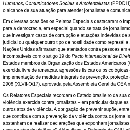
Humanos, Comunicadores Sociais e Ambientalistas
(PPDDH).
o alcance de sua atuação para atender jornalistas e comunica
Em diversas ocasiões os Relatos Especiais destacaram o i
para a democracia, em especial quando se trata de jornalismo
que investigam casos de corrupção e atuações indevidas de 
judicial ou qualquer outro tipo de hostilidade como represáli
Nações Unidas afirmaram que atentados contra pessoas em e
incompatíveis com o artigo 19 do
Pacto Internacional de Direit
Estados membros da Organização dos Estados Americanos (OEA
exercida livre de ameaças, agressões físicas ou psicológicas 
implementação de medidas integrais de prevenção, proteção 
2908 (XLVII-O/17), aprovada pela Assembleia Geral da OEA n
Os Relatores Especiais recordam o Estado brasileiro da sua ob
violência exercida contra jornalistas – em particular daquel
outros atos de violência. A obrigação de prevenir supõe, entr
que contribua com a prevenção da violência contra os jornalis
abstenham de realizar declarações que exponham jornalista