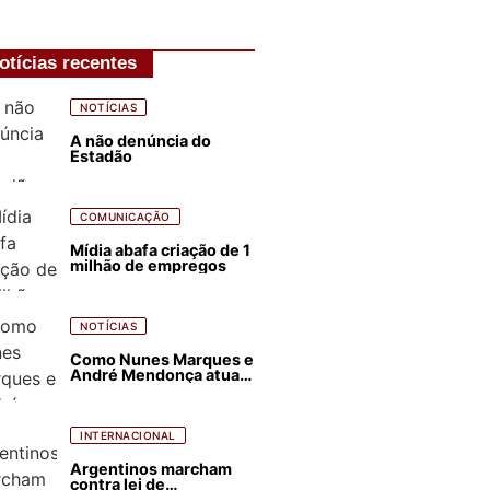
otícias recentes
NOTÍCIAS
A não denúncia do
Estadão
COMUNICAÇÃO
Mídia abafa criação de 1
milhão de empregos
NOTÍCIAS
Como Nunes Marques e
André Mendonça atuam
para favorecer Flávio
Bolsonaro e abastecer
ódio contra Lula
INTERNACIONAL
Argentinos marcham
contra lei de