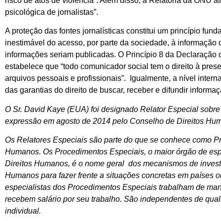
risco de atos de violência”. Além disso, a Relatoria da ONU af
psicológica de jornalistas”.
A proteção das fontes jornalísticas constitui um princípio fun
inestimável do acesso, por parte da sociedade, à informação d
informações seriam publicadas. O Princípio 8 da Declaração
estabelece que “todo comunicador social tem o direito à pres
arquivos pessoais e profissionais”. Igualmente, a nível inter
das garantias do direito de buscar, receber e difundir inform
O Sr. David Kaye (EUA) foi designado Relator Especial sobre 
expressão em agosto de 2014 pelo Conselho de Direitos H
Os Relatores Especiais são parte do que se conhece como P
Humanos. Os Procedimentos Especiais, o maior órgão de esp
Direitos Humanos, é o nome geral dos mecanismos de invest
Humanos para fazer frente a situações concretas em países o
especialistas dos Procedimentos Especiais trabalham de man
recebem salário por seu trabalho. São independentes de qua
individual.