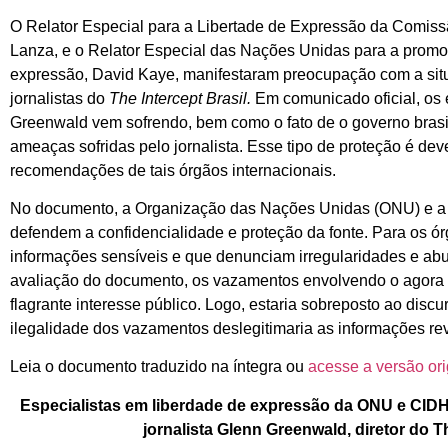
O Relator Especial para a Libertade de Expressão da Comiss
Lanza, e o Relator Especial das Nações Unidas para a promoç
expressão, David Kaye, manifestaram preocupação com a sit
jornalistas do
The Intercept Brasil.
Em comunicado oficial, os
Greenwald vem sofrendo, bem como o fato de o governo brasil
ameaças sofridas pelo jornalista. Esse tipo de proteção é d
recomendações de tais órgãos internacionais.
No documento, a Organização das Nações Unidas (ONU) e a
defendem a confidencialidade e proteção da fonte. Para os órg
informações sensíveis e que denunciam irregularidades e abu
avaliação do documento, os vazamentos envolvendo o agora m
flagrante interesse público. Logo, estaria sobreposto ao dis
ilegalidade dos vazamentos deslegitimaria as informações re
Leia o documento traduzido na íntegra ou
acesse a versão or
Especialistas em liberdade de expressão da ONU e CI
jornalista Glenn Greenwald, diretor do Th