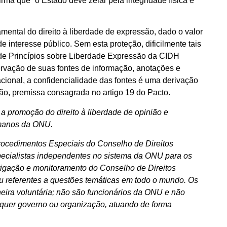
irma que “o Estado deve zelar pela integridade física e
damental do direito à liberdade de expressão, dado o valor
e interesse público. Sem esta proteção, dificilmente tais
 de Princípios sobre Liberdade Expressão da CIDH
ervação de suas fontes de informação, anotações e
nacional, a confidencialidade das fontes é uma derivação
ação, premissa consagrada no artigo 19 do Pacto.
a promoção do direito à liberdade de opinião e
umanos da ONU.
rocedimentos Especiais do Conselho de Direitos
ecialistas independentes no sistema da ONU para os
igação e monitoramento do Conselho de Direitos
u referentes a questões temáticas em todo o mundo. Os
eira voluntária; não são funcionários da ONU e não
lquer governo ou organização, atuando de forma