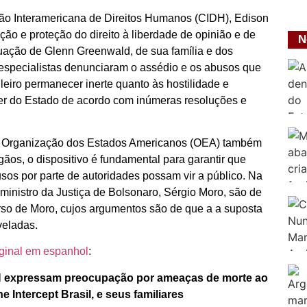
ão Interamericana de Direitos Humanos (CIDH), Edison
ão e proteção do direito à liberdade de opinião e de
N
uação de Glenn Greenwald, de sua família e dos
 especialistas denunciaram o assédio e os abusos que
eiro permanecer inerte quanto às hostilidade e
ever do Estado de acordo com inúmeras resoluções e
 Organização dos Estados Americanos (OEA) também
ãos, o dispositivo é fundamental para garantir que
sos por parte de autoridades possam vir a público. Na
inistro da Justiça de Bolsonaro, Sérgio Moro, são de
curso de Moro, cujos argumentos são de que a a suposta
veladas.
iginal em espanhol
:
DH expressam preocupação por ameaças de morte ao
e Intercept Brasil, e seus familiares