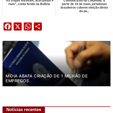
"As tropas miravam, acertavam e
ComunicaSul na Colômbia: a
riam", conta ferido na Bolívia
partir de 19 de maio, jornalistas
brasileiros cobrem eleição direto
do pa...
Facebook
X
WhatsApp
Share
MÍDIA ABAFA CRIAÇÃO DE 1 MILHÃO DE
EMPREGOS
Notícias recentes