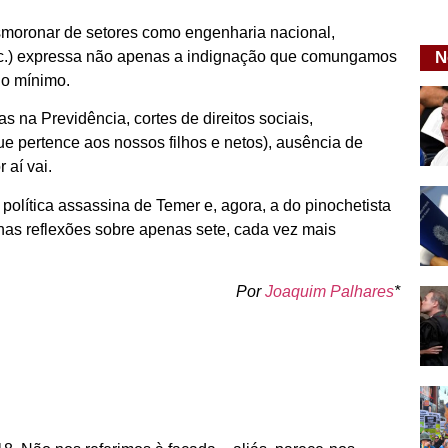
smoronar de setores como engenharia nacional,
etc.) expressa não apenas a indignação que comungamos
N
do mínimo.
 na Previdência, cortes de direitos sociais,
ue pertence aos nossos filhos e netos), ausência de
 aí vai.
olítica assassina de Temer e, agora, a do pinochetista
as reflexões sobre apenas sete, cada vez mais
Por
Joaquim Palhares
*