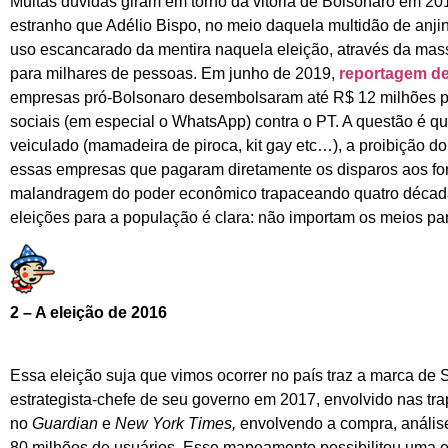
Muitas dúvidas giram em torno da vitória de Bolsonaro em 201
estranho que Adélio Bispo, no meio daquela multidão de anj
uso escancarado da mentira naquela eleição, através da mas
para milhares de pessoas. Em junho de 2019,
reportagem de
empresas pró-Bolsonaro desembolsaram até R$ 12 milhões pa
sociais (em especial o WhatsApp) contra o PT. A questão é 
veiculado (mamadeira de piroca, kit gay etc…), a proibição d
essas empresas que pagaram diretamente os disparos aos for
malandragem do poder econômico trapaceando quatro décad
eleições para a população é clara: não importam os meios par
2 – A eleição de 2016
Essa eleição suja que vimos ocorrer no país traz a marca de
estrategista-chefe de seu governo em 2017, envolvido nas tr
no
Guardian
e
New York Times,
envolvendo a compra, análi
80 milhões de usuários. Esse mapeamento possibilitou uma e