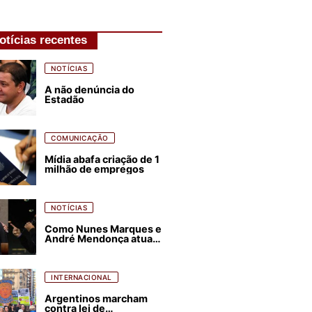
otícias recentes
NOTÍCIAS
A não denúncia do
Estadão
COMUNICAÇÃO
Mídia abafa criação de 1
milhão de empregos
NOTÍCIAS
Como Nunes Marques e
André Mendonça atuam
para favorecer Flávio
Bolsonaro e abastecer
ódio contra Lula
INTERNACIONAL
Argentinos marcham
contra lei de