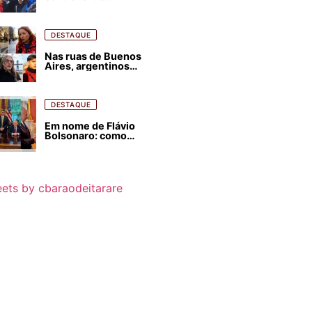
estrangeirização de
terras, condenam
despejos e incêndios
florestais
DESTAQUE
Nas ruas de Buenos
Aires, argentinos
opinam sobre
agressões de Milei
contra o Brasil
DESTAQUE
Em nome de Flávio
Bolsonaro: como
Trump, Milei,
Netanyahu e big techs
já interferem nas
eleições no Brasil
ets by cbaraodeitarare