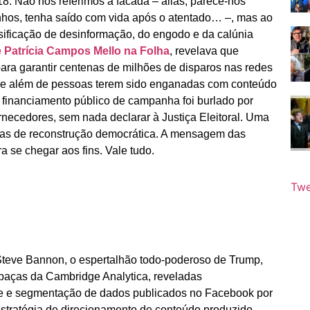
8. Não nos referimos à facada – aliás, parece-nos
inhos, tenha saído com vida após o atentado… –, mas ao
sificação de desinformação, do engodo e da calúnia
 Patrícia Campos Mello na Folha
, revelava que
ra garantir centenas de milhões de disparos nas redes
que além de pessoas terem sido enganadas com conteúdo
o financiamento público de campanha foi burlado por
necedores, sem nada declarar à Justiça Eleitoral. Uma
as de reconstrução democrática. A mensagem das
a se chegar aos fins. Vale tudo.
Twe
 Steve Bannon, o espertalhão todo-poderoso de Trump,
apaças da Cambridge Analytica, reveladas
se e segmentação de dados publicados no Facebook por
stratégia de direcionamento de conteúdo produzido