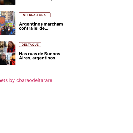
para favorecer Flávio
Bolsonaro e abastecer
ódio contra Lula
INTERNACIONAL
Argentinos marcham
contra lei de
estrangeirização de
terras, condenam
despejos e incêndios
florestais
DESTAQUE
Nas ruas de Buenos
Aires, argentinos
opinam sobre
agressões de Milei
contra o Brasil
ets by cbaraodeitarare