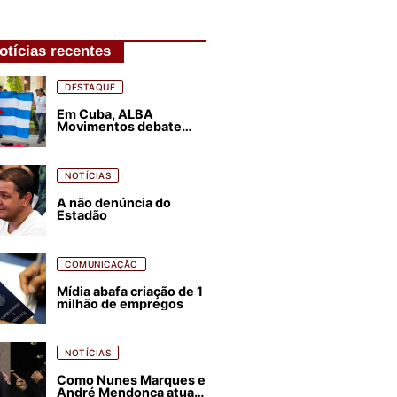
otícias recentes
DESTAQUE
Em Cuba, ALBA
Movimentos debate
plano de luta para os
próximos quatro anos
NOTÍCIAS
A não denúncia do
Estadão
COMUNICAÇÃO
Mídia abafa criação de 1
milhão de empregos
NOTÍCIAS
Como Nunes Marques e
André Mendonça atuam