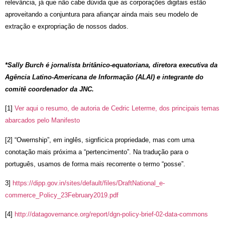
relevância, já que não cabe dúvida que as corporações digitais estão
aproveitando a conjuntura para afiançar ainda mais seu modelo de
extração e expropriação de nossos dados.
*Sally Burch é jornalista britânico-equatoriana, diretora executiva da
Agência Latino-Americana de Informação (ALAI) e integrante do
comitê coordenador da JNC.
[1]
Ver aqui o resumo, de autoria de Cedric Leterme, dos principais temas
abarcados pelo Manifesto
[2] “Owernship”, em inglês, signficica propriedade, mas com uma
conotação mais próxima a “pertencimento”. Na tradução para o
português, usamos de forma mais recorrente o termo “posse”.
3]
https://dipp.gov.in/sites/default/files/DraftNational_e-
commerce_Policy_23February2019.pdf
[4]
http://datagovernance.org/report/dgn-policy-brief-02-data-commons