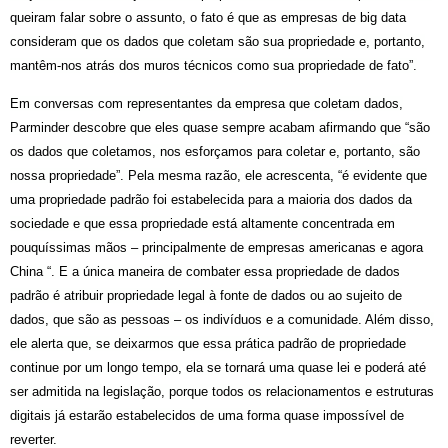
queiram falar sobre o assunto, o fato
é
que as empresas de big data
consideram que os dados que coletam são sua propriedade e, portanto,
mant
ê
m-nos atr
á
s dos muros t
é
cnicos como sua propriedade de fato”.
Em conversas com representantes da empresa que coletam dados,
Parminder descobre que eles quase sempre acabam afirmando que “são
os dados que coletamos, nos esfor
ç
amos para coletar e, portanto, são
nossa propriedade”. Pela mesma razão, ele acrescenta, “
é
evidente que
uma propriedade padrão foi estabelecida para a maioria dos dados da
sociedade e que essa propriedade está
altamente concentrada em
pouqu
í
ssimas mãos – principalmente de empresas americanas e agora
China “. E a
ú
nica maneira de combater essa propriedade de dados
padrã
o
é
atribuir propriedade legal
à
fonte de dados ou ao sujeito de
dados, que são as pessoas – os indiv
í
duos e a comunidade. Al
é
m disso,
ele alerta que, se deixarmos que essa pr
á
tica padr
ão de propriedade
continue por um longo tempo, ela se tornará uma quase lei e poderá
at
é
ser admitida na legislação, porque todos os relacionamentos e estruturas
digitais já
estar
ã
o
estabelecidos de uma forma quase imposs
íve
l
de
reverter.