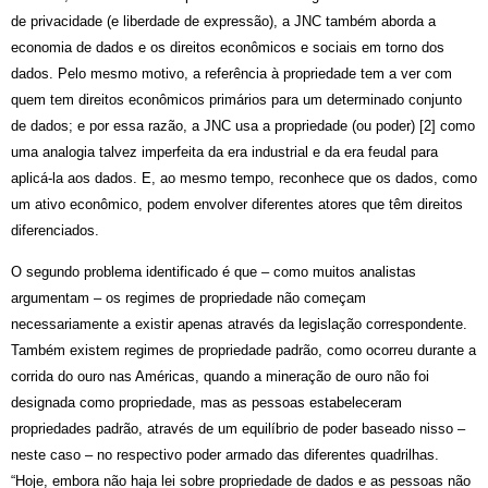
de privacidade (e liberdade de expressã
o),
a JNC tamb
é
m aborda a
economia de dados e os direitos econ
ô
micos e sociais em torno dos
dados. Pelo mesmo motivo, a refer
ê
ncia
à
propriedade tem a ver com
quem tem direitos econ
ô
micos prim
á
rios para um determinado conjunto
de dados; e por essa razã
o,
a JNC usa a propriedade (ou poder) [2] como
uma analogia talvez imperfeita da era industrial e da era feudal para
aplic
á
-la aos dados. E, ao mesmo tempo, reconhece que os dados, como
um ativo econômico, podem envolver diferentes atores que t
ê
m direitos
diferenciados.
O segundo problema identificado
é
que – como muitos analistas
argumentam – os regimes de propriedade nã
o come
ç
am
necessariamente a existir apenas atrav
é
s da legislação correspondente.
Tamb
é
m existem regimes de propriedade padrão, como ocorreu durante a
corrida do ouro nas Am
é
ricas, quando a mineração de ouro não foi
designada como propriedade, mas as pessoas estabeleceram
propriedades padrão, atrav
é
s de um equil
í
brio de poder baseado nisso –
neste caso – no respectivo poder armado das diferentes quadrilhas.
“Hoje, embora não haja lei sobre propriedade de dados e as pessoas não