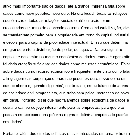
ativo mais importante são os dados; at
é
a grande imprensa fala sobre
dados como novo petr
ó
leo, novo ouro. Na era feudal, todas as relações
econ
ô
micas e todas as relações sociais e at
é
culturais foram
organizadas em torno da economia da terra.
Com a industrializaçã
o, elas
se
transferiram primeiro para a propriedade em torno do capital industrial
e depois para o capital da propriedade intelectual. É isso que determina
em grande parte a distribuição de poder, de riqueza.
Na era digital,
o
capital se concentra no recurso econ
ô
mico de dados, mas at
é
agora não
foi dada atenção suficiente aos dados como recursos econ
ô
mico
s
.
Falar
sobre dados como recurso econômico
é
frequentemente visto como falar
a linguagem das corporações, mas não podemos deixar isso como um
campo aberto e, quando digo ‘n
ó
s’, neste caso, estou falando de atores
da sociedade civil
progressista
, que trabalham pelos interesses do povo
em geral. Portanto, dizer que não falaremos sobre economia de dados
é
deixar o campo de jogo inteiramente para as empresas, para que elas
possam estabelecer suas pr
ó
prias regras e definir a propriedade padrão
dos dados”
.
Portanto, al
é
m dos direitos pol
í
ticos e civis integrados em uma estrutura