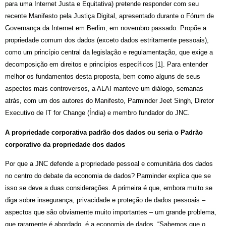
para uma Internet J
usta e
Equitativa) pretende responder com seu
recente Manifesto pela J
ustiça
Digital, apresentado durante o F
ó
rum de
Governan
ç
a da Internet em Berlim, em novembro passado. Propõe a
propriedade comum dos dados (exceto dados estritamente pessoais),
como um princ
í
pio central da legislação e regulamentação, que exige a
decomposição em direitos e princ
í
pios espec
í
ficos [1]. Para entender
melhor os fundamentos desta proposta, bem como alguns de seus
aspectos mais controversos, a ALAI manteve um di
á
logo, semanas
atr
á
s, com um dos autores do Manifesto, Parminder Jeet Singh, Diretor
Executivo de IT for Change
(Í
ndia) e membro fundador do JNC.
A propriedade corporativa padrão dos dados ou seria o Padrão
corporativo da propriedade dos dados
Por que a JNC defende a propriedade pessoal e comunitária dos dados
no centro do debate da economia de dados? Parminder explica que se
isso se deve a duas considerações. A primeira é que, embora muito se
diga sobre inseguran
ç
a, privacidade e proteção de dados pessoais –
aspectos que são obviamente muito importantes – um grande problema,
que raramente
é
abordado,
é
a economia de dados. “Sabemos que o