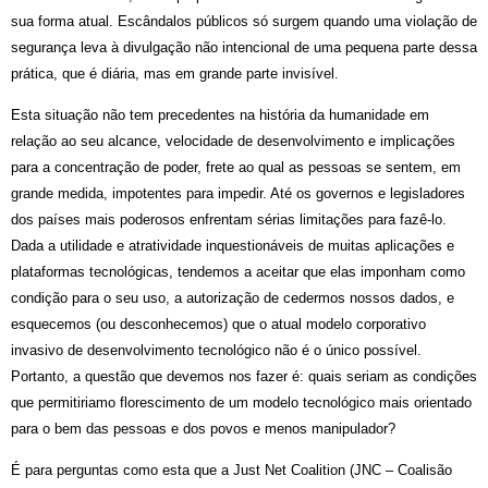
sua forma atual. Esc
â
ndalos p
ú
blicos s
ó
surgem quando uma violação de
seguran
ç
a leva
à
divulgaçã
o n
ão intencional de uma pequena parte dessa
pr
á
tica, que
é
diá
ria, mas em grande parte invis
ível.
Esta situação não tem precedentes na história da humanidade em
relação ao seu alcance, velocidade de desenvolvimento e implicações
para a concentração de poder, frete ao qual as pessoas se sentem, em
grande medida, impotentes para impedir. Até os governos e legisladores
dos países mais poderosos
enfrentam s
é
rias limitaçõ
es
para faz
ê
-lo.
Dada a utilidade e atratividade inquestion
á
veis de muitas aplicações e
plataformas tecnol
ó
gicas, tendemos a aceitar que elas imponham como
condi
çã
o
para o seu uso, a autorização
de
cedermos nossos dados, e
esquecemos (ou desconhecemos) que o atual modelo corporativo
invasivo de desenvolvimento tecnol
ó
gico n
ã
o
é
o ú
nico poss
í
vel.
Portanto, a questão que devemos nos fazer
é
: quais seriam as condições
que permitiriamo florescimento de um modelo tecnol
ó
gico mais orientado
para o bem das pessoas e dos povos e menos manipulador?
É
para perguntas como esta que a Just Net Coalition (JNC –
Coalisão