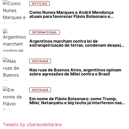
NOTÍCIAS
Como Nunes Marques e André Mendonça
atuam para favorecer Flávio Bolsonaro e
abastecer ódio contra Lula
INTERNACIONAL
Argentinos marcham contra lei de
estrangeirização de terras, condenam despejos
e incêndios florestais
DESTAQUE
Nas ruas de Buenos Aires, argentinos opinam
sobre agressões de Milei contra o Brasil
DESTAQUE
Em nome de Flávio Bolsonaro: como Trump,
Milei, Netanyahu e big techs já interferem nas
eleições no Brasil
Tweets by cbaraodeitarare