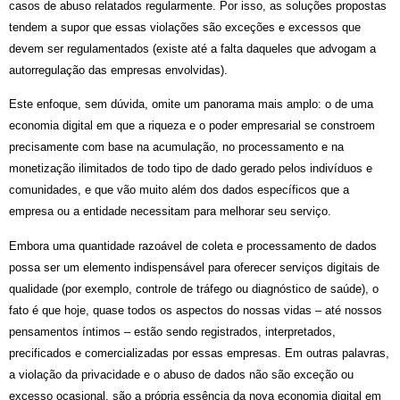
casos de abuso relatados regularmente. Por isso
, as solu
ções propostas
tendem a supor que essas violaçõ
es s
ão exceções e excessos que
devem ser regulamentados (existe at
é
a falta daqueles que advogam a
autorregulação das empresas envolvidas).
Este enfoque, sem dúvida, omite um panorama mais amplo: o de uma
economia digital em que a riqueza e o poder empresarial se constroem
precisamente com base na acumulação, no processamento e na
monetização ilimitados de todo tipo de dado gerado pelos indivíduos e
comunidades, e que vão muito além dos dados específicos que a
empresa ou a entidade necessitam para melhorar seu serviço.
Embora uma quantidade razo
á
vel de coleta e processamento de dados
possa ser um elemento indispens
ável
para oferecer
serviç
os digitais de
qualidade (por exemplo, controle de tr
á
fego ou diagn
ó
stico de sa
ú
de), o
fato
é
que hoje, quase todos os aspectos do nossas vidas – at
é
nossos
pensamentos íntimos
– est
ão sendo registrados, interpretado
s,
precificados e comercializadas por essas empresas. Em outras palavras,
a violação da privacidade e o abuso de dados nã
o s
ão exceção ou
excesso ocasional, sã
o a pr
ó
pria ess
ê
ncia da nova economia digital em