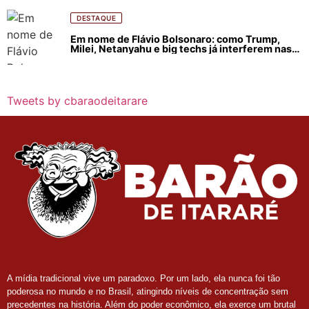
DESTAQUE
Em nome de Flávio Bolsonaro: como Trump,
Milei, Netanyahu e big techs já interferem nas
eleições no Brasil
Tweets by cbaraodeitarare
A mídia tradicional vive um paradoxo. Por um lado, ela nunca foi tão
poderosa no mundo e no Brasil, atingindo níveis de concentração sem
precedentes na história. Além do poder econômico, ela exerce um brutal