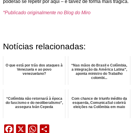
poderão se repetir por aqui – e talvez de forma mais trágica.
*Publicado originalmente no Blog do Miro
Notícias relacionadas:
O que está por trás dos ataques à
“Nas mãos do Brasil e Colômbia,
Venezuela e ao povo
a integração da América Latina”,
venezuelano?
aponta ministro do Trabalho
colombi...
“Colômbia não retornará à época
Com chance de triunfo inédito da
do fascismo e do neoliberalismo”,
esquerda, ComunicaSul cobrirá
assegura Iván Cepeda
eleições na Colômbia em maio
Facebook
X
WhatsApp
Share