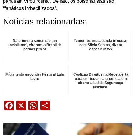
para sair. Virou rotina”. De fato, os bolsonaristas são
“fanáticos imbecilizados”.
Notícias relacionadas:
Na primeira semana 'sem
Temer fez propaganda irregular
socialismo', viraram o Brasil de
com Silvio Santos, dizem
pernas pro ar
especialistas
Mídia tenta esconder Festival Lula
Coalizão Direitos na Rede alerta
Livre
para os riscos na urgência em
alterar a Lei de Segurança
Nacional
Facebook
X
WhatsApp
Share