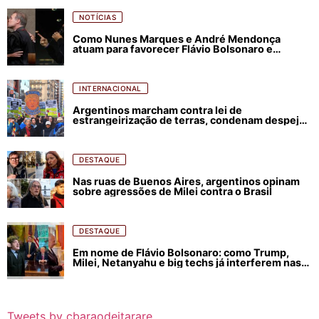
NOTÍCIAS
Como Nunes Marques e André Mendonça
atuam para favorecer Flávio Bolsonaro e
abastecer ódio contra Lula
INTERNACIONAL
Argentinos marcham contra lei de
estrangeirização de terras, condenam despejos
e incêndios florestais
DESTAQUE
Nas ruas de Buenos Aires, argentinos opinam
sobre agressões de Milei contra o Brasil
DESTAQUE
Em nome de Flávio Bolsonaro: como Trump,
Milei, Netanyahu e big techs já interferem nas
eleições no Brasil
Tweets by cbaraodeitarare