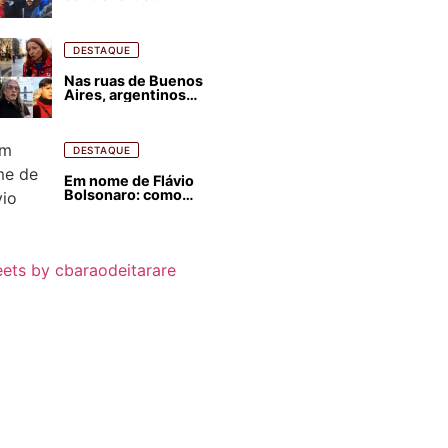
estrangeirização de
terras, condenam
despejos e incêndios
florestais
DESTAQUE
Nas ruas de Buenos
Aires, argentinos
opinam sobre
agressões de Milei
contra o Brasil
DESTAQUE
Em nome de Flávio
Bolsonaro: como
Trump, Milei,
Netanyahu e big techs
já interferem nas
eleições no Brasil
ets by cbaraodeitarare