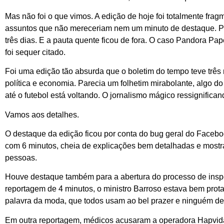
Mas não foi o que vimos. A edição de hoje foi totalmente fr
assuntos que não mereceriam nem um minuto de destaque. Pa
três dias. E a pauta quente ficou de fora. O caso Pandora Pa
foi sequer citado.
Foi uma edição tão absurda que o boletim do tempo teve três
política e economia. Parecia um folhetim mirabolante, algo do
até o futebol está voltando. O jornalismo mágico ressignifica
Vamos aos detalhes.
O destaque da edição ficou por conta do bug geral do Faceboo
com 6 minutos, cheia de explicações bem detalhadas e mostra
pessoas.
Houve destaque também para a abertura do processo de inspe
reportagem de 4 minutos, o ministro Barroso estava bem prot
palavra da moda, que todos usam ao bel prazer e ninguém de
Em outra reportagem, médicos acusaram a operadora Hapvida d