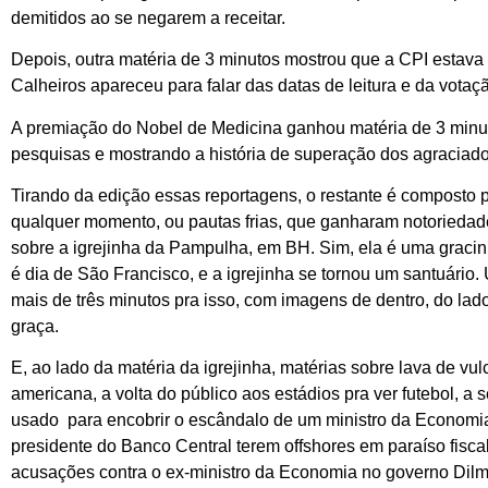
demitidos ao se negarem a receitar.
Depois, outra matéria de 3 minutos mostrou que a CPI estava
Calheiros apareceu para falar das datas de leitura e da votaçã
A premiação do Nobel de Medicina ganhou matéria de 3 minut
pesquisas e mostrando a história de superação dos agraciad
Tirando da edição essas reportagens, o restante é composto 
qualquer momento, ou pautas frias, que ganharam notoriedad
sobre a igrejinha da Pampulha, em BH. Sim, ela é uma gracin
é dia de São Francisco, e a igrejinha se tornou um santuári
mais de três minutos pra isso, com imagens de dentro, do lado
graça.
E, ao lado da matéria da igrejinha, matérias sobre lava de v
americana, a volta do público aos estádios pra ver futebol, a 
usado para encobrir o escândalo de um ministro da Economia, 
presidente do Banco Central terem offshores em paraíso fisc
acusações contra o ex-ministro da Economia no governo Dil