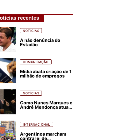
otícias recentes
NOTÍCIAS
A não denúncia do
Estadão
COMUNICAÇÃO
Mídia abafa criação de 1
milhão de empregos
NOTÍCIAS
Como Nunes Marques e
André Mendonça atuam
para favorecer Flávio
Bolsonaro e abastecer
ódio contra Lula
INTERNACIONAL
Argentinos marcham
contra lei de