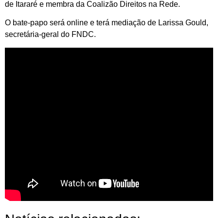
de Itararé e membra da Coalizão Direitos na Rede.
O bate-papo será online e terá mediação de Larissa Gould,
secretária-geral do FNDC.