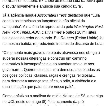
no Brasil em outubro. Ex-chefe de Estado Lula da Silva quer
disputar novamente e anuncia sua candidatura”.
Já a agência ianque
Associated Press
destacou que “Lula
corteja os centristas no lançamento não oficial da
campanha”. A matéria foi reproduzida pelo
Washington Post,
New York Times, ABC, Daily Times
e outros 20 mil sites
noticiosos ao redor do mundo. E a
Reuters
(Reino Unido) foi
na mesma batida, reproduzindo trechos do discurso de Lula:
“O momento mais grave que o país atravessa nos obriga a
superar nossas diferenças e construir um caminho
alternativo à incompetência e ao autoritarismo que nos
governam… Queremos nos unir a democratas de todas as
posições políticas, classes, raças e crenças religiosas…
para derrotar a ameaça totalitária, o ódio, a violência e a
discriminação que paira sobre nosso país”.
Como enfatizou o analista de mídia Nelson de Sá, em artigo
no UOL neste domingo (8), “o lançamento da pré-