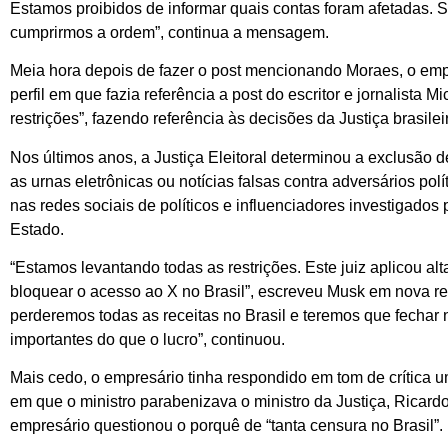
Estamos proibidos de informar quais contas foram afetadas.
cumprirmos a ordem”, continua a mensagem.
Meia hora depois de fazer o post mencionando Moraes, o emp
perfil em que fazia referência a post do escritor e jornalista 
restrições”, fazendo referência às decisões da Justiça brasilei
Nos últimos anos, a Justiça Eleitoral determinou a exclusão
as urnas eletrônicas ou notícias falsas contra adversários po
nas redes sociais de políticos e influenciadores investigados
Estado.
“Estamos levantando todas as restrições. Este juiz aplicou a
bloquear o acesso ao X no Brasil”, escreveu Musk em nova r
perderemos todas as receitas no Brasil e teremos que fechar n
importantes do que o lucro”, continuou.
Mais cedo, o empresário tinha respondido em tom de crítica u
em que o ministro parabenizava o ministro da Justiça, Ricard
empresário questionou o porquê de “tanta censura no Brasil”.