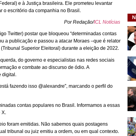
deral) e à Justiça brasileira. Ele prometeu levantar
r o escritório da companhia no Brasil.
N
Por Redação/
ICL Notícias
tigo Twitter) postar que bloqueou “determinadas contas
tou a publicação e passou a atacar Moraes –que é relator
Tribunal Superior Eleitoral) durante a eleição de 2022.
querda, do governo e especialistas nas redes sociais
ormação e combate ao discurso de ódio. A
digital.
 está fazendo isso @alexandre”, marcando o perfil do
erminadas contas populares no Brasil. Informamos a essas
 X.
eio foram emitidas. Não sabemos quais postagens
al tribunal ou juiz emitiu a ordem, ou em qual contexto.