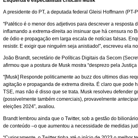
Esquerda e especialistas criticam Musk
A presidente do PT, a deputada federal Gleisi Hoffmann (PT-
“Patético é o menor dos adjetivos para descrever a resposta 
inflamando a extrema-direita ao insinuar que há censura no 
de ódio e propagação em larga escala de notícias falsas. E
resistir. E exigir que ninguém seja anistiado!”, escreveu ela no
João Brandt, secretário de Políticas Digitais da Secom (Sec
afirmou que a postura de Musk mostra “desprezo pela Justiça b
“[Musk] Responde politicamente ao buzz dos ultimos dias req
agitação e propaganda de extrema direita. É claro que pode h
TSE, mas não é disso que se trata. Musk resolveu defender gol
(possivelmente também comerciais), provavelmente antecip
eleições 2024”, avaliou.
Brandt lembrou ainda que o Twitter, sob a gestão do bilionár
de conteúdo –o que aumentou a necessidade de medidas judi
“Curiosamente, o Twitter tinha até o início de 2023 o melhor