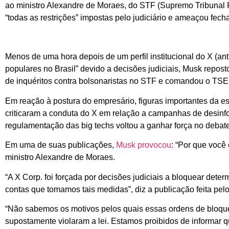
ao ministro Alexandre de Moraes, do STF (Supremo Tribunal Fe
“todas as restrições” impostas pelo judiciário e ameaçou fecha
Menos de uma hora depois de um perfil institucional do X (an
populares no Brasil” devido a decisões judiciais, Musk repos
de inquéritos contra bolsonaristas no STF e comandou o TSE (
Em reação à postura do empresário, figuras importantes da es
criticaram a conduta do X em relação a campanhas de desinf
regulamentação das big techs voltou a ganhar força no debate 
Em uma de suas publicações,
Musk provocou
: “Por que você
ministro Alexandre de Moraes.
“A X Corp. foi forçada por decisões judiciais a bloquear det
contas que tomamos tais medidas”, diz a publicação feita pelo
“Não sabemos os motivos pelos quais essas ordens de bloqu
supostamente violaram a lei. Estamos proibidos de informar qu