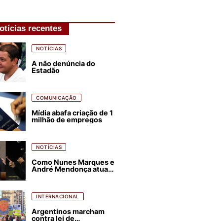
otícias recentes
NOTÍCIAS
A não denúncia do
Estadão
COMUNICAÇÃO
Mídia abafa criação de 1
milhão de empregos
NOTÍCIAS
Como Nunes Marques e
André Mendonça atuam
para favorecer Flávio
Bolsonaro e abastecer
ódio contra Lula
INTERNACIONAL
Argentinos marcham
contra lei de