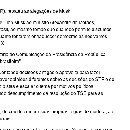
PR), rebateu as alegações de Musk.
de Elon Musk ao ministro Alexandre de Moraes,
Brasil, ao mesmo tempo que sua rede permite discursos
nquanto tentarem enfraquecer democracias nós vamos
 X.
retaria de Comunicação da Presidência da República,
rasileira”.
uentando decisões antigas e aproveita para fazer
aver opiniões diferentes sobre as decisões do STF e do
pistas e escalar o tema por motivos políticos
ando descumprimento da resolução do TSE para as
io, deixou de cumprir suas próprias regras de moderação
ciais.
 termo de uso em relação a eleições. Se eles cumprissem