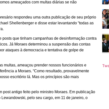
 Somos ameaçados com multas diárias se não
resário respondeu uma outra publicação de seu próprio
Michael Shellenberger e disse estar levantando “todas as
ra.
 de posts que tinham campanhas de desinformação contra
líticos. Já Moraes determinou a suspensão das contas
 por ataques à democracia e tentativa de golpe de
ltas multas, ameaçou prender nossos funcionários e
Twe
eferência a Moraes. “Como resultado, provavelmente
osso escritório lá. Mas os princípios são mais
m post antigo feito pelo ministro Moraes. Em publicação
o Lewandowski, pelo seu cargo, em 11 de janeiro, o