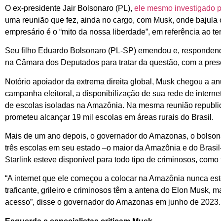
O ex-presidente Jair Bolsonaro (PL),
ele mesmo investigado p
uma reunião que fez, ainda no cargo, com Musk, onde bajula o 
empresário é o “mito da nossa liberdade”, em referência ao t
Seu filho Eduardo Bolsonaro (PL-SP) emendou e, respondendo 
na Câmara dos Deputados para tratar da questão, com a pres
Notório apoiador da extrema direita global, Musk chegou a an
campanha eleitoral, a disponibilização de sua rede de internet 
de escolas isoladas na Amazônia. Na mesma reunião republic
prometeu alcançar 19 mil escolas em áreas rurais do Brasil.
Mais de um ano depois, o governador do Amazonas, o bolsona
três escolas em seu estado –o maior da Amazônia e do Brasil–
Starlink esteve disponível para todo tipo de criminosos, como t
“A internet que ele começou a colocar na Amazônia nunca est
traficante, grileiro e criminosos têm a antena do Elon Musk, 
acesso”, disse o governador do Amazonas em junho de 2023.