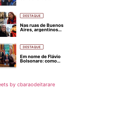
estrangeirização de
terras, condenam
despejos e incêndios
florestais
DESTAQUE
Nas ruas de Buenos
Aires, argentinos
opinam sobre
agressões de Milei
contra o Brasil
DESTAQUE
Em nome de Flávio
Bolsonaro: como
Trump, Milei,
Netanyahu e big techs
já interferem nas
eleições no Brasil
ets by cbaraodeitarare