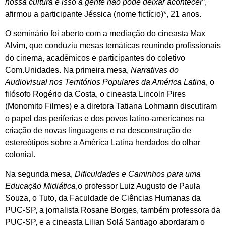
nossa cultura e isso a gente não pode deixar acontecer
”,
afirmou a participante Jéssica (nome fictício)*, 21 anos.
O seminário foi aberto com a mediação do cineasta Max
Alvim, que conduziu mesas temáticas reunindo profissionais
do cinema, acadêmicos e participantes do coletivo
Com.Unidades. Na primeira mesa,
Narrativas do
Audiovisual nos Territórios Populares da América Latina
, o
filósofo Rogério da Costa, o cineasta Lincoln Pires
(Monomito Filmes) e a diretora Tatiana Lohmann discutiram
o papel das periferias e dos povos latino-americanos na
criação de novas linguagens e na desconstrução de
estereótipos sobre a América Latina herdados do olhar
colonial.
Na segunda mesa,
Dificuldades e Caminhos para uma
Educação Midiática
,o professor Luiz Augusto de Paula
Souza, o Tuto, da Faculdade de Ciências Humanas da
PUC-SP, a jornalista Rosane Borges, também professora da
PUC-SP, e a cineasta Lilian Solá Santiago abordaram o