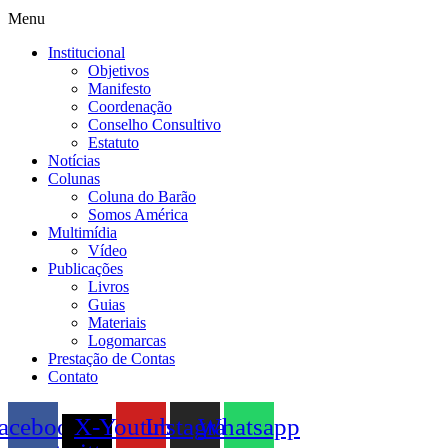
Menu
Institucional
Objetivos
Manifesto
Coordenação
Conselho Consultivo
Estatuto
Notícias
Colunas
Coluna do Barão
Somos América
Multimídia
Vídeo
Publicações
Livros
Guias
Materiais
Logomarcas
Prestação de Contas
Contato
acebook
X-
Youtube
Instagram
Whatsapp