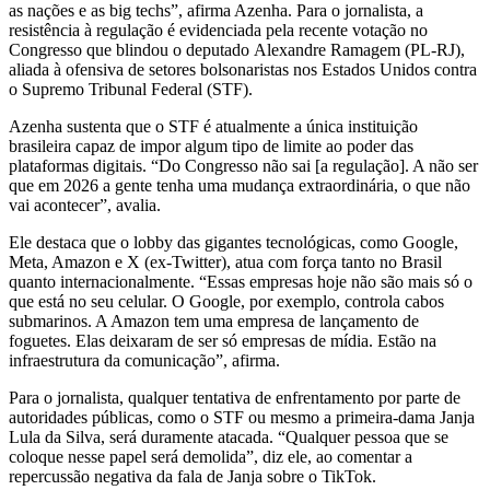
as nações e as big techs”, afirma Azenha. Para o jornalista, a
resistência à regulação é evidenciada pela recente votação no
Congresso que blindou o deputado Alexandre Ramagem (PL-RJ),
aliada à ofensiva de setores bolsonaristas nos Estados Unidos contra
o Supremo Tribunal Federal (STF).
Azenha sustenta que o STF é atualmente a única instituição
brasileira capaz de impor algum tipo de limite ao poder das
plataformas digitais. “Do Congresso não sai [a regulação]. A não ser
que em 2026 a gente tenha uma mudança extraordinária, o que não
vai acontecer”, avalia.
Ele destaca que o lobby das gigantes tecnológicas, como Google,
Meta, Amazon e X (ex-Twitter), atua com força tanto no Brasil
quanto internacionalmente. “Essas empresas hoje não são mais só o
que está no seu celular. O Google, por exemplo, controla cabos
submarinos. A Amazon tem uma empresa de lançamento de
foguetes. Elas deixaram de ser só empresas de mídia. Estão na
infraestrutura da comunicação”, afirma.
Para o jornalista, qualquer tentativa de enfrentamento por parte de
autoridades públicas, como o STF ou mesmo a primeira-dama Janja
Lula da Silva, será duramente atacada. “Qualquer pessoa que se
coloque nesse papel será demolida”, diz ele, ao comentar a
repercussão negativa da fala de Janja sobre o TikTok.