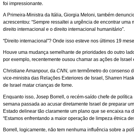
foi impressionante.
A Primeira-Ministra da Itália, Giorgia Meloni, também denuncio
acrescentou: “Sempre ressaltei a urgência de encontrar uma m
direito internacional e o direito internacional humanitário”.
“Direito internacional”? Onde isso esteve nos últimos 19 mes
Houve uma mudança semelhante de prioridades do outro lado 
por exemplo, recentemente ousou chamar as ações de Israel 
Christiane Amanpour, da
CNN,
um termômetro do consenso de
vice-ministra das Relações Exteriores de Israel, Sharren Ha
de Israel matar crianças de fome.
Enquanto isso, Josep Borrell, o recém-saído chefe de polític
semana passada ao acusar diretamente Israel de preparar um
Estado delinear tão claramente um plano que se encaixa na de
“Estamos enfrentando a maior operação de limpeza étnica de
Borrell, logicamente, não tem nenhuma influência sobre a po