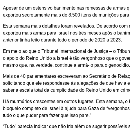
Apesar de um ostensivo banimento nas remessas de armas q
exportou secretamente mais de 8.500 itens de munições para 
Esta semana mais detalhes foram revelados. De acordo com
exportou mais armas para Israel nos três meses após o banim
anterior tinha feito durante todo o período de 2020 a 2023.
Em meio ao que o Tribunal Internacional de Justiça – o Tribu
o apoio do Reino Unido a Israel é tão vergonhoso que o gover
mesmo que, na verdade, continue a armá-lo para o genocídio.
Mais de 40 parlamentares escreveram ao Secretário de Rela
solicitando que ele respondesse às alegações de que havia 
saber a escala total da cumplicidade do Reino Unido em cri
Há murmúrios crescentes em outros lugares. Esta semana, o
bloqueio completo de Israel à ajuda para Gaza de “vergonhoso
tudo o que puder para fazer que isso pare.”
“Tudo” parecia indicar que não iria além de sugerir possíve