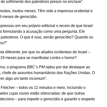
 do sofrimento dos palestinos presos no enclave”.
muitos, muitos meses. Têm sido a imprensa ocidental e
19 meses de genocídio.
pressou em seu próprio editorial o receio de que Israel
-lo formulando a acusação como uma pergunta. Ele
 palestinos. O que é isso, senão genocídio? Quando os
ora?”
ta diferente: por que os aliados ocidentais de Israel –
19 meses para se manifestar contra o horror?
eira, o programa
BBC’s PM
optou por dar destaque ao
, chefe de assuntos humanitários das Nações Unidas. O
zer algo um tanto incomum”.
Fletcher – todos os 12 minutos e meio, incluindo o
eles cujas vozes estão silenciadas: de que outras
cisivo – para impedir o genocídio e garantir o respeito