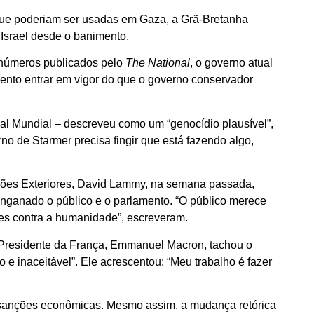
ue poderiam ser usadas em Gaza, a Grã-Bretanha
Israel desde o banimento.
 números publicados pelo
The National
, o governo atual
ento entrar em vigor do que o governo conservador
nal Mundial – descreveu como um “genocídio plausível”,
no de Starmer precisa fingir que está fazendo algo,
ções Exteriores, David Lammy, na semana passada,
enganado o público e o parlamento. “O público merece
mes contra a humanidade”, escreveram.
 Presidente da França, Emmanuel Macron, tachou o
 e inaceitável”. Ele acrescentou: “Meu trabalho é fazer
is sanções econômicas. Mesmo assim, a mudança retórica