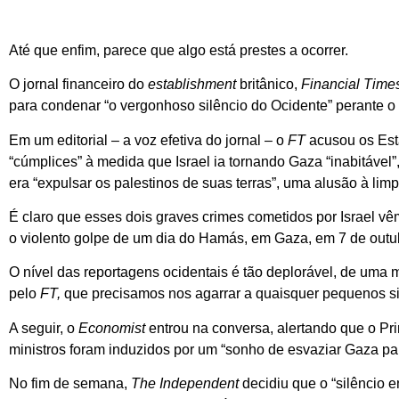
Até que enfim, parece que algo está prestes a ocorrer.
O jornal financeiro do
establishment
britânico,
Financial Time
para condenar “o vergonhoso silêncio do Ocidente” perante o
Em um editorial – a voz efetiva do jornal – o
FT
acusou os Est
“cúmplices” à medida que Israel ia tornando Gaza “inabitável
era “expulsar os palestinos de suas terras”, uma alusão à limp
É claro que esses dois graves crimes cometidos por Israel 
o violento golpe de um dia do Hamás, em Gaza, em 7 de out
O nível das reportagens ocidentais é tão deplorável, de uma
pelo
FT,
que precisamos nos agarrar a quaisquer pequenos si
A seguir, o
Economist
entrou na conversa, alertando que o Pri
ministros foram induzidos por um “sonho de esvaziar Gaza par
No fim de semana,
The Independent
decidiu que o “silêncio 