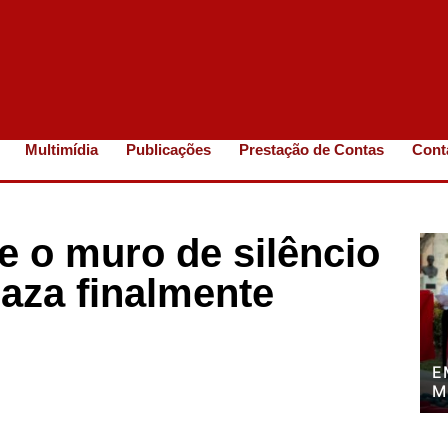
Multimídia
Publicações
Prestação de Contas
Cont
e o muro de silêncio
aza finalmente
E
M
P
P