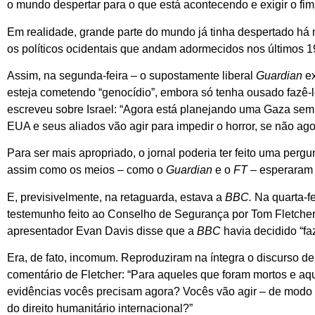
o mundo despertar para o que está acontecendo e exigir o fim
Em realidade, grande parte do mundo já tinha despertado há 
os políticos ocidentais que andam adormecidos nos últimos 
Assim, na segunda-feira – o supostamente liberal
Guardian
ex
esteja cometendo “genocídio”, embora só tenha ousado fazê
escreveu sobre Israel: “Agora está planejando uma Gaza sem
EUA e seus aliados vão agir para impedir o horror, se não ag
Para ser mais apropriado, o jornal poderia ter feito uma pergun
assim como os meios – como o
Guardian
e o
FT
– esperaram 
E, previsivelmente, na retaguarda, estava a
BBC.
Na quarta-f
testemunho feito ao Conselho de Segurança por Tom Fletcher
apresentador Evan Davis disse que a
BBC
havia decidido “fa
Era, de fato, incomum. Reproduziram na íntegra o discurso de 
comentário de Fletcher: “Para aqueles que foram mortos e aqu
evidências vocês precisam agora? Vocês vão agir – de modo de
do direito humanitário internacional?”