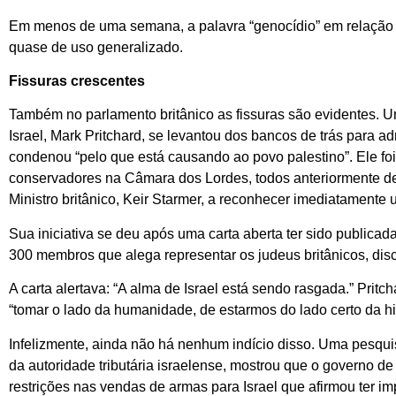
Em menos de uma semana, a palavra “genocídio” em relação 
quase de uso generalizado.
Fissuras crescentes
Também no parlamento britânico as fissuras são evidentes. 
Israel, Mark Pritchard, se levantou dos bancos de trás para adm
condenou “pelo que está causando ao povo palestino”. Ele f
conservadores na Câmara dos Lordes, todos anteriormente def
Ministro britânico, Keir Starmer, a reconhecer imediatamente 
Sua iniciativa se deu após uma carta aberta ter sido public
300 membros que alega representar os judeus britânicos, dis
A carta alertava: “A alma de Israel está sendo rasgada.” Prit
“tomar o lado da humanidade, de estarmos do lado certo da his
Infelizmente, ainda não há nenhum indício disso. Uma pesq
da autoridade tributária israelense, mostrou que o governo d
restrições nas vendas de armas para Israel que afirmou ter i