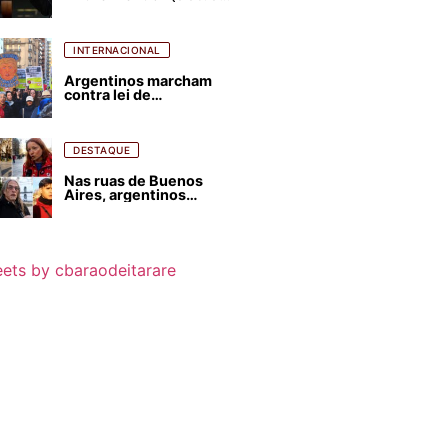
para favorecer Flávio
Bolsonaro e abastecer
ódio contra Lula
INTERNACIONAL
Argentinos marcham
contra lei de
estrangeirização de
terras, condenam
despejos e incêndios
florestais
DESTAQUE
Nas ruas de Buenos
Aires, argentinos
opinam sobre
agressões de Milei
contra o Brasil
ets by cbaraodeitarare