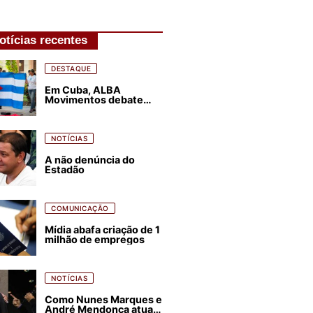
otícias recentes
DESTAQUE
Em Cuba, ALBA
Movimentos debate
plano de luta para os
próximos quatro anos
NOTÍCIAS
A não denúncia do
Estadão
COMUNICAÇÃO
Mídia abafa criação de 1
milhão de empregos
NOTÍCIAS
Como Nunes Marques e
André Mendonça atuam