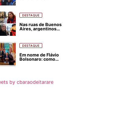
estrangeirização de
terras, condenam
despejos e incêndios
florestais
DESTAQUE
Nas ruas de Buenos
Aires, argentinos
opinam sobre
agressões de Milei
contra o Brasil
DESTAQUE
Em nome de Flávio
Bolsonaro: como
Trump, Milei,
Netanyahu e big techs
já interferem nas
eleições no Brasil
ets by cbaraodeitarare