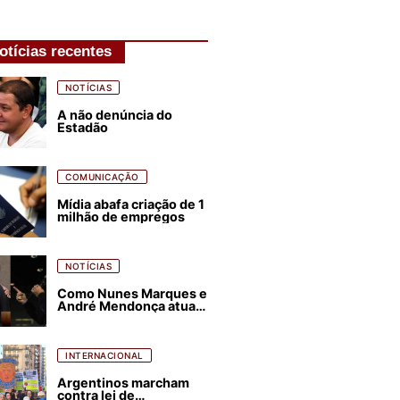
otícias recentes
NOTÍCIAS
A não denúncia do
Estadão
COMUNICAÇÃO
Mídia abafa criação de 1
milhão de empregos
NOTÍCIAS
Como Nunes Marques e
André Mendonça atuam
para favorecer Flávio
Bolsonaro e abastecer
ódio contra Lula
INTERNACIONAL
Argentinos marcham
contra lei de