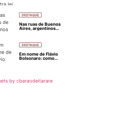
estrangeirização de
terras, condenam
despejos e incêndios
florestais
DESTAQUE
Nas ruas de Buenos
Aires, argentinos
opinam sobre
agressões de Milei
contra o Brasil
DESTAQUE
Em nome de Flávio
Bolsonaro: como
Trump, Milei,
Netanyahu e big techs
já interferem nas
eleições no Brasil
ets by cbaraodeitarare