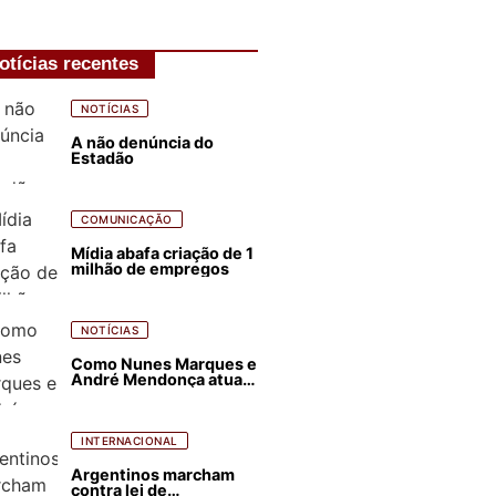
otícias recentes
NOTÍCIAS
A não denúncia do
Estadão
COMUNICAÇÃO
Mídia abafa criação de 1
milhão de empregos
NOTÍCIAS
Como Nunes Marques e
André Mendonça atuam
para favorecer Flávio
Bolsonaro e abastecer
ódio contra Lula
INTERNACIONAL
Argentinos marcham
contra lei de