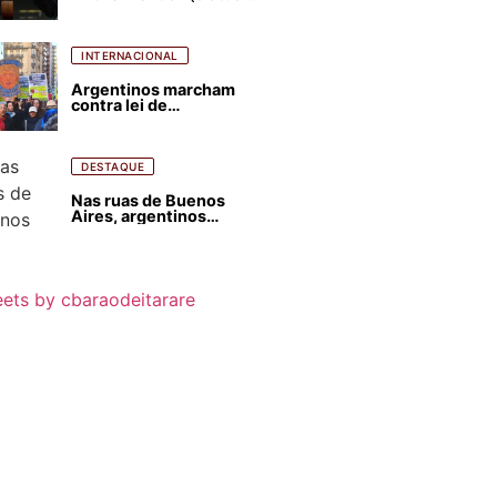
para favorecer Flávio
Bolsonaro e abastecer
ódio contra Lula
INTERNACIONAL
Argentinos marcham
contra lei de
estrangeirização de
terras, condenam
despejos e incêndios
florestais
DESTAQUE
Nas ruas de Buenos
Aires, argentinos
opinam sobre
agressões de Milei
contra o Brasil
ets by cbaraodeitarare