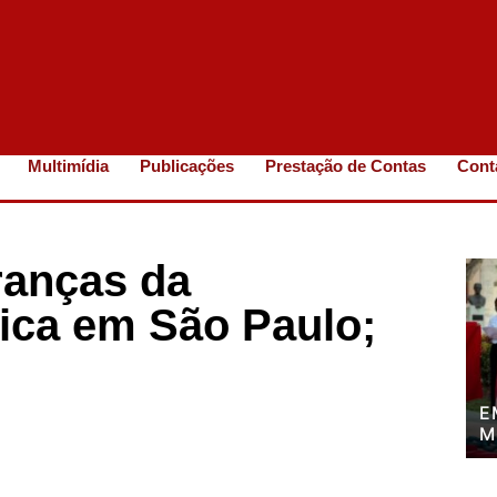
Multimídia
Publicações
Prestação de Contas
Cont
ranças da
tica em São Paulo;
E
M
P
P