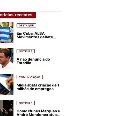
otícias recentes
DESTAQUE
Em Cuba, ALBA
Movimentos debate
plano de luta para os
próximos quatro anos
NOTÍCIAS
A não denúncia do
Estadão
COMUNICAÇÃO
Mídia abafa criação de 1
milhão de empregos
NOTÍCIAS
Como Nunes Marques e
André Mendonça atuam