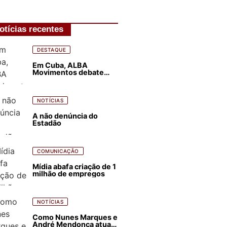
otícias recentes
DESTAQUE
Em Cuba, ALBA
Movimentos debate
plano de luta para os
próximos quatro anos
NOTÍCIAS
A não denúncia do
Estadão
COMUNICAÇÃO
Mídia abafa criação de 1
milhão de empregos
NOTÍCIAS
Como Nunes Marques e
André Mendonça atuam