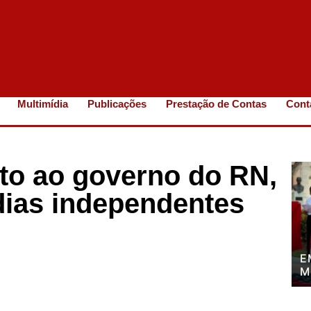
Multimídia
Publicações
Prestação de Contas
Cont
ato ao governo do RN,
dias independentes
E
M
P
P