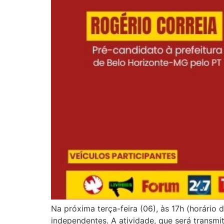
Na próxima terça-feira (06), às 17h (horário 
independentes. A atividade, que será transmi