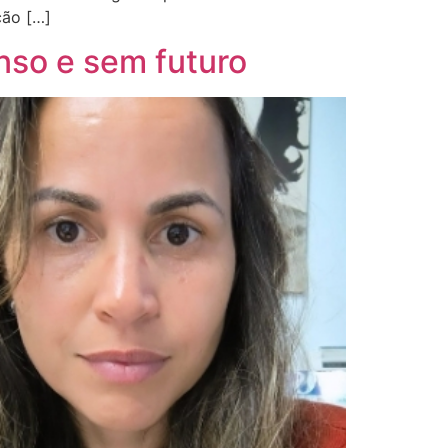
ção […]
so e sem futuro